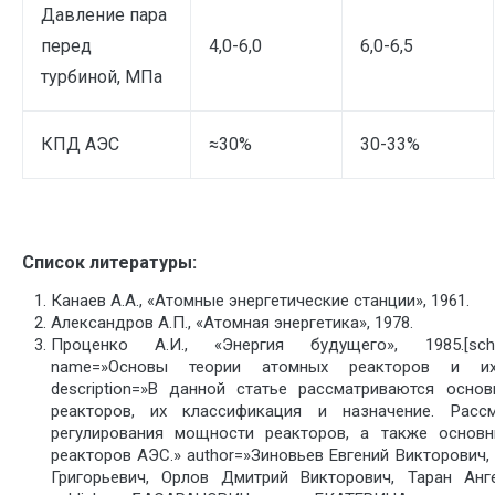
Давление пара
перед
4,0-6,0
6,0-6,5
турбиной, МПа
КПД АЭС
≈30%
30-33%
Список литературы:
Канаев А.А., «Атомные энергетические станции», 1961.
Александров А.П., «Атомная энергетика», 1978.
Проценко А.И., «Энергия будущего», 1985.[sch
name=»Основы теории атомных реакторов и их
description=»В данной статье рассматриваются осно
реакторов, их классификация и назначение. Расс
регулирования мощности реакторов, а также основн
реакторов АЭС.» author=»Зиновьев Евгений Викторович
Григорьевич, Орлов Дмитрий Викторович, Таран Анг