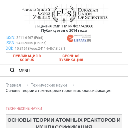
Перейти
к
содержимому
Лицензия СМИ:
ПИ № ФС77-63060
Евразийский Союз Ученых —
Публикуется с 2014 года
публикация научных статей в
ISSN:
Евразийский Союз Ученых — публикация научных статей в
2411-6467 (Print)
ISSN:
2413-9335 (Online)
ежемесячном научном журнале
ежемесячном научном журнале
DOI:
10.31618/esu.2411-6467.8.53.1
ПУБЛИКАЦИЯ В
СРОЧНАЯ
SCOPUS
ПУБЛИКАЦИЯ
MENU
Главная
Технические науки
Основы теории атомных реакторов и их классификация
ТЕХНИЧЕСКИЕ НАУКИ
ОСНОВЫ ТЕОРИИ АТОМНЫХ РЕАКТОРОВ И
ИХ КЛАССИФИКАЦИЯ