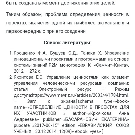
быть создана в момент достижения этих целей.
Таким образом, проблема определения ценности в
проектах, является одной из наиболее актуальных и
первоочередных при его создании.
Список литературы:
Ярошенко Ф.А., Бушуев С.Д., Танака Х. Управление
инновационными проектами и программами на основе
системы знаний P2M: монография. К.: «Саммит-Книга»,
2012. – 272 с.
Яхонтова Е.С. Управление ценностями как элемент
управления человеческими ресурсами компании:
статья. Электронный ресурс – Режим
доступа:https://www.mevriz.ru/articles/2003/4/1784.html.
– Загл. с экрана.[schema type=»book»
name=»ОПРЕДЕЛЕНИЕ ЦЕННОСТИ В ПРОЕКТАХ ДЛЯ
ИХ УЧАСТНИКОВ » author=»Крючкова Анна
Андреевна» publisher=»БАСАРАНОВИЧ ЕКАТЕРИНА»
pubdate=»2017-06-15″ edition=»ЕВРАЗИЙСКИЙ СОЮЗ
УЧЕНЫХ_ 30.12.2014_12(09)» ebook=»yes» ]