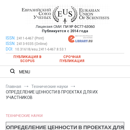
Перейти
к
содержимому
Лицензия СМИ:
ПИ № ФС77-63060
Евразийский Союз Ученых —
Публикуется с 2014 года
публикация научных статей в
ISSN:
Евразийский Союз Ученых — публикация научных статей в
2411-6467 (Print)
ISSN:
2413-9335 (Online)
ежемесячном научном журнале
ежемесячном научном журнале
DOI:
10.31618/esu.2411-6467.8.53.1
ПУБЛИКАЦИЯ В
СРОЧНАЯ
SCOPUS
ПУБЛИКАЦИЯ
MENU
Главная
Технические науки
ОПРЕДЕЛЕНИЕ ЦЕННОСТИ В ПРОЕКТАХ ДЛЯ ИХ
УЧАСТНИКОВ
ТЕХНИЧЕСКИЕ НАУКИ
ОПРЕДЕЛЕНИЕ ЦЕННОСТИ В ПРОЕКТАХ ДЛЯ