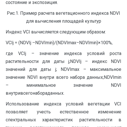
состояние и экспозиция.
Рис.1. Пример расчета вегетационного индекса NDVI
для вычисления площадей культур
Индекс VCI вычисляется следующим образом:
VCIj = (NDVIj –NDVImin)/(NDVImax–NDVImin)×100%,
где VCIj – значение индекса условий роста
растительности для даты j;NDVIj – индекс NDVI
значений для даты j; NDVImax – максимальное
значение NDVI внутри всего набора данных;NDVImin
– минимальное значение NDVI
внутривсегонабораданных.
Использование индекса условий вегетации VCI
позволяет учесть естественное изменение
спектральных характеристик растительности в