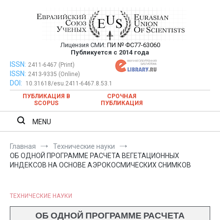
Перейти
к
содержимому
Лицензия СМИ:
ПИ № ФС77-63060
Евразийский Союз Ученых —
Публикуется с 2014 года
публикация научных статей в
ISSN:
Евразийский Союз Ученых — публикация научных статей в
2411-6467 (Print)
ISSN:
2413-9335 (Online)
ежемесячном научном журнале
ежемесячном научном журнале
DOI:
10.31618/esu.2411-6467.8.53.1
ПУБЛИКАЦИЯ В
СРОЧНАЯ
SCOPUS
ПУБЛИКАЦИЯ
MENU
Главная
Технические науки
ОБ ОДНОЙ ПРОГРАММЕ РАСЧЕТА ВЕГЕТАЦИОННЫХ
ИНДЕКСОВ НА ОСНОВЕ АЭРОКОСМИЧЕСКИХ СНИМКОВ
ТЕХНИЧЕСКИЕ НАУКИ
ОБ ОДНОЙ ПРОГРАММЕ РАСЧЕТА