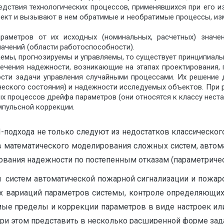
дствия технологических процес­сов, применявшихся при его из
ъект и вызывают в нем обратимые и необратимые процессы, и
раметров от их исходных (номинальных, расчетных) значе
ачений (области работоспособно­сти).
мы, прогнозируемы и управляемы, то существует принципиаль
чения надежности, возни­кающие на этапах проектирования, 
сти задачи управления случай­ными процессами. Их решение 
ческого состояния) и надежности исследуемых объектов. При 
х процессов дрейфа параметров (они относятся к классу неста
мпульсной коррекции.
подхода не только следуют из недостатков классического
 математического моделирования сложных систем, автом
ования надежности по постепенным отка­зам (параметрическ
 систем автоматической пожарной сигнализации и пожар
ых вариаций параметров системы, контроле определяющих 
ые пре­делы и коррекции параметров в виде настроек или
 при этом представить в несколько расширенной форме зад