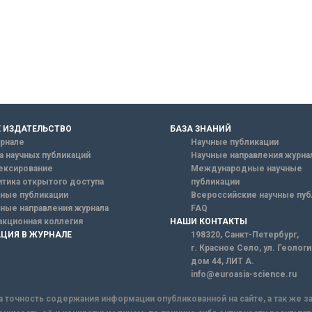
 ИЗДАТЕЛЬСТВО
БАЗА ЗНАНИЙ
рнале
Научные публикации
а научных публикаций
Научные направления журна
ексирование
Международные научные
тика открытого доступа
публикации
ные публикации
Всероссийские научные пуб
ные направления журнала
FAQ
кционная коллегия
НАШИ КОНТАКТЫ
ЦИЯ В ЖУРНАЛЕ
198320, Санкт-Петербург,
г. Красное Село, ул. Геолог
дом 44, ЛИТ А.
info@euroasia-science.ru
а точность содержания информации опубликованной на сайте, а так же 