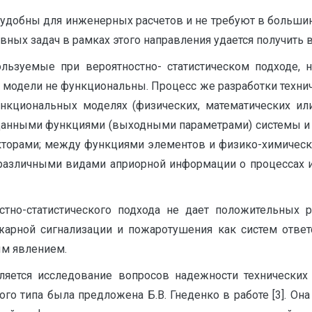
, удобны для инженерных расчетов и не требуют в больш
вных задач в рамках этого на­правления удается получить 
ьзуемые при вероятностно- статистическом подходе, 
. модели не функциональны. Процесс же разработки техни
нкциональных моделях (физических, математических ил
данными функциями (выходными параметрами) системы и 
кторами; между функциями элементов и физико-химичес
 различными видами априорной информации о процессах 
стно-статистического подхода не дает положительных 
жарной сигнализации и пожаротушения как систем ответс
ым явлением.
яется исследование вопросов надежности технических 
го типа была предложена Б.В. Гнеденко в работе [3]. Он