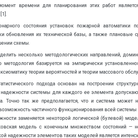
омент времени для планирования этих работ является
1].
нарного состояния установок пожарной автоматики по
ки обновления их технической базы, а также плановые 
шении схемы.
елить несколько методологи­ческих направлений, дом
Его методология базируется на эмпирически установленно
аксиоматику теории вероятностей и теории массового обсл
татистического подхода осно­ван на построении структ
и надежности системы для каждого ее эле­мента допуска
за. Точно так же предполагается, что и система может
я возможность частичного функционирования всей системы
ежности заменяется некоторой логической (булевой) мод
овская мо­дель с конечным множеством состояний — н
ой надежности элементов таких моделей является интенсив