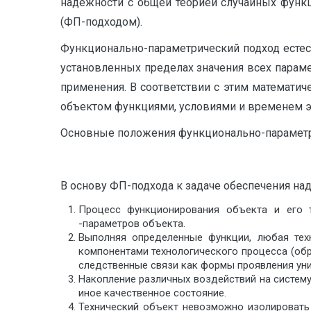
надежности с об­щей теорией случайных фун
(ФП-подходом).
Функционально-параметрический подход естес
ус­тановленных пределах значения всех парам
примене­ния. В соответствии с этим математ
объектом функ­циями, условиями и временем э
Основные положения функционально-параметр
В основу ФП-подхода к задаче обеспечения на
Процесс функционирования объекта и его 
-параметров объекта.
Выполняя определенные функции, любая техн
компонентами технологического процесса (обр
следственные связи как формы проявления уни
Накопление различных воздействий на систему
иное качественное состояние.
Технический объект невозможно изолировать 