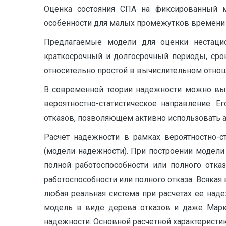
Оценка состояния СПА на фиксированный м
особенности для малых промежутков времени [
Предлагаемые модели для оценки нестацио
краткосрочный и долгосрочный периоды, сро
относительно простой в вычислительном отно
В современной теории надежности можно выд
вероят­ностно-статистическое направление. 
отказов, позволяю­щем активно использовать 
Расчет надежности в рамках вероятностно-с
(модели надежности). При построении модел
полной работоспо­собности или полного отка
работоспособности или полного от­каза. Всяка
любая реальная система при расчетах ее над
модель в виде дерева отказов и даже Марк
надежности. Основной расчетной характеристик