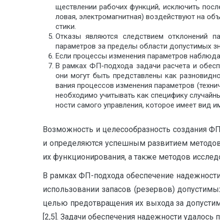
ществлении рабочих функций, исключить после
ловая, электромагнитная) воздействуют на об
стики.
Отказы являются следствием отклонений па
параметров за пределы области допустимых зн
Если процессы изменения параметров наблюдае
В рамках ФП-подхода задачи расчета и обеспе
они могут быть представлены как разновидно
вания процессов изменения параметров (техни
необходимо учитывать как специфику случайны
ности самого управления, которое имеет вид и
Возможность и целесообразность создания ФП-
и оп­ределяются успешным развитием методов
их функ­ционирования, а также методов исслед
В рамках ФП-подхода обеспечение надежности
использовании запасов (резервов) допусти­м
целью предотвращения их выхода за допустим
[2,5]. Задачи обеспечения надежности удалось