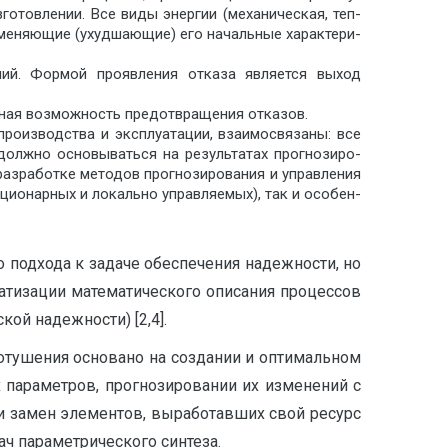
готовлении. Все виды энергии (механическая, теп­
зменяющие (ухудшающие) его начальные характери­
ний. Формой проявления отказа является выход
ная возможность предотвращения отка­зов.
производства и эксплуатации, взаимосвязаны: все
должно основываться на результатах прогнозиро­
разработке методов прогнозирования и управления
ционарных и локально управляемых), так и особен­
 подхода к задаче обеспечения надежности, но
атизации математического описания процессов
ой надежности) [2,4].
отушения основано на создании и оптимальном
параметров, прогно­зировании их изменений с
 замен элементов, выработав­ших свой ресурс
ач параметрического синтеза.