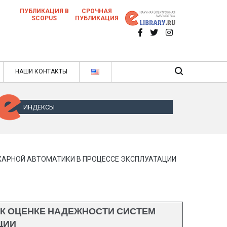
ПУБЛИКАЦИЯ В
СРОЧНАЯ
SCOPUS
ПУБЛИКАЦИЯ
 научных статей в ежемесячном научном
нале
ячном научном журнале
НАШИ КОНТАКТЫ
ИНДЕКСЫ
АРНОЙ АВТОМАТИКИ В ПРОЦЕССЕ ЭКСПЛУАТАЦИИ
К ОЦЕНКЕ НАДЕЖНОСТИ СИСТЕМ
ЦИИ