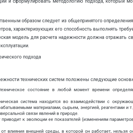
кций и сформулировать методологию подхода, кото­рый м
твенным образом следует из общепринятого определения 
етров, характеризующих его способ­ность выполнять тре
ическая модель для расчета надежности должна отражать 
ксплуатации.
ического подхода
дежности технических сис­тем положены следующие основн
техническое состояние в лю­бой момент времени определ
ическая система находится во взаимодействии с окружающ
абатываемыми материалами, сырьем, энергией, реагентами и т.
версальной связи явлений в природе.
 приводит к эволюции ее показателей (изменениям параметров
от влияния внешней среды, в которой он работает, нельзя о