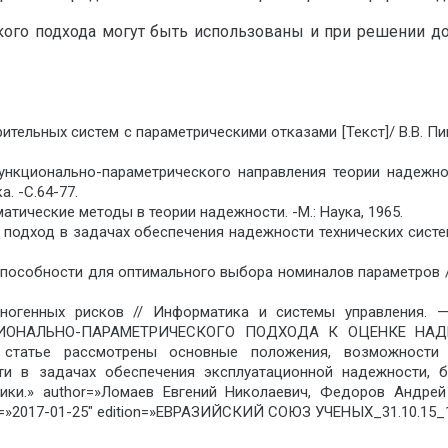
го подхода могут быть ис­пользованы и при решении дос
ельных систем с параметрическими отказами [Текст]/ В.В. Пицы
кционально-параметрического направления теории надежност
. -С.64-77.
матические методы в теории надежности. -М.: Наука, 1965.
подход в задачах обеспечения надежности технических систем
пособности для оптимального выбора номи­налов параметров /
хногенных рисков // Информатика и системы управления. —
ЦИОНАЛЬНО-ПАРАМЕТРИЧЕСКОГО ПОДХОДА К ОЦЕНКЕ НА
статье рассмотрены основные положения, возможности 
и в задачах обеспечения эксплуатационной надежности, б
ики.» author=»Ломаев Евгений Николаевич, Федоров Андре
»2017-01-25″ edition=»ЕВРАЗИЙСКИЙ СОЮЗ УЧЕНЫХ_31.10.15_10