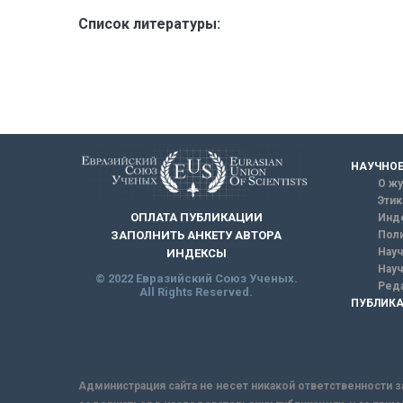
Список литературы:
НАУЧНОЕ
О жу
Этик
ОПЛАТА ПУБЛИКАЦИИ
Инд
ЗАПОЛНИТЬ АНКЕТУ АВТОРА
Поли
Науч
ИНДЕКСЫ
Науч
© 2022 Евразийский Союз Ученых.
Реда
All Rights Reserved.
ПУБЛИКА
Администрация сайта не несет никакой ответственности з