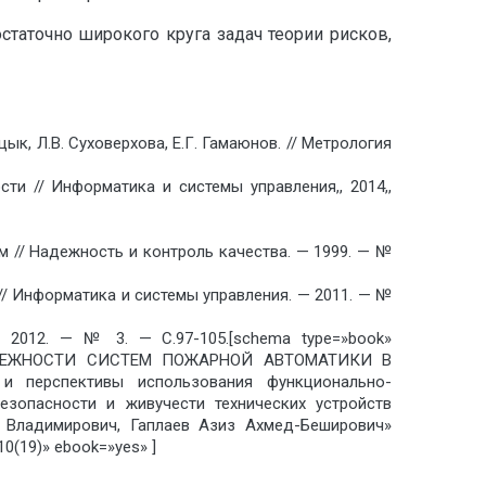
таточно широкого круга задач теории рисков,
к, Л.В. Суховерхова, Е.Г. Гамаюнов. // Метрология
и // Информатика и системы управления,, 2014,,
 // Надежность и контроль качества. — 1999. — №
/ Информатика и системы управления. — 2011. — №
 2012. — № 3. — С.97-105.[schema type=»book»
ДЕЖНОСТИ СИСТЕМ ПОЖАРНОЙ АВТОМАТИКИ В
и перспективы использования функционально-
езопасности и живучести технических устройств
й Владимирович, Гаплаев Азиз Ахмед-Беширович»
(19)» ebook=»yes» ]