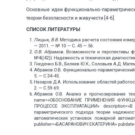
Основные идеи функционально-параметрическо
тео­рии безопасности и живучести [4-6].
СПИСОК ЛИТЕРАТУРЫ
Пицык, В.В.
Методика расчета состояния измерит
— 2011. — № 10 — С. 45 — 56.
О.В. Абрамов
.
Возможности и перспективы фун
№4((42)). Надежность и техническая диагностика
Гнеденко Б.В., Беляев Ю.К., Соловьев А.Д. Мате
Абрамов О.В. Функционально-параметрический 
5. — С.34-45.
Назаров Д.А. Использование областей работос
2. — С.59-69.
Абрамов О.В. Анализ и прогнозирование те
name=»ОБОСНОВАНИЕ ПРИМЕНЕНИЯ ФУНК
ПРОЦЕССЕ ЭКСПЛУАТАЦИИ» description=»В 
параметрического подхода теории надежност
автоматических установок пожарной автомат
publisher=»БАСАРАНОВИЧ ЕКАТЕРИНА» pubdate=