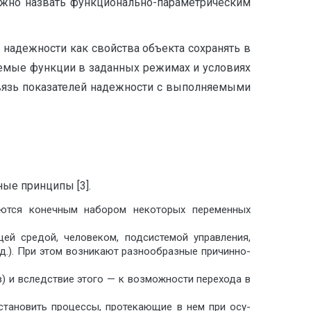
ожно назвать функционально-параметрическим
надежности как свойства объекта сохранять в
буемые функции в заданных режимах и условиях
связь показателей надежности с выполняемыми
ые принципы [3].
яются конечным набором некоторых переменных
ей средой, человеком, подсистемой управления,
д.). При этом возникают разнообразные при­чинно-
) и вследствие этого — к возможности пере­хода в
становить процессы, протекающие в нем при осу­