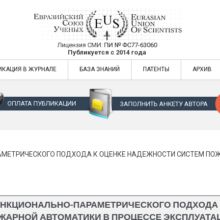
Лицензия СМИ:
ПИ № ФС77-63060
Евразийский Союз Ученых — публикация
Публикуется с 2014 года
жур
Евразийский Союз Ученых — публикация научных статей в ежемес
ИКАЦИЯ В ЖУРНАЛЕ
БАЗА ЗНАНИЙ
ПАТЕНТЫ
АРХИВ
ОПЛАТА ПУБЛИКАЦИИ
ЗАПОЛНИТЬ АНКЕТУ АВТОРА
МЕТРИЧЕСКОГО ПОДХОДА К ОЦЕНКЕ НАДЕЖНОСТИ СИСТЕМ ПОЖ
НКЦИОНАЛЬНО-ПАРАМЕТРИЧЕСКОГО ПОДХОДА 
ЖАРНОЙ АВТОМАТИКИ В ПРОЦЕССЕ ЭКСПЛУАТА