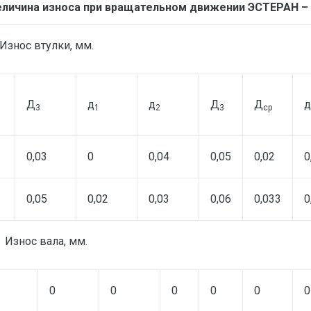
еличина износа при вращательном движении ЭСТЕРАН – 
Износ втулки, мм.
Д
д
д
Д
Д
д
3
1
2
3
ср
0,03
0
0,04
0,05
0,02
0
0,05
0,02
0,03
0,06
0,033
0
Износ вала, мм.
0
0
0
0
0
0