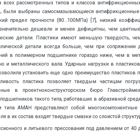
з всех рассмотренных типов и классов антифрикционных 
в, были выбраны самосмазывающиеся антифрикционные 
кий предел прочности (80…100МПа) [7], низкий коэффици
и значительно дешевле и менее дефицитны, чем цветные 
еские детали. Пластики имеют меньшую твердость, чем
ллической детали всегда больше, чем при сопряжении д
ий в полимерном подшипнике гораздо ниже, чем в мета
 но и металлического вала. Ударные нагрузки в пласти
позволила установить еще одно преимущество пластиков п
тливость пластика позволяет твердым частицам погруз
нные в проектноконструкторском бюро Главстройме
одшипников такого типа, работавших в абразивной среде, 
ки типа АМАН представляют собой многокомпонентные 
 в их состав входят твердые смазки со слоистой структуро
ионного и литьевого прессования под давлением от 40 д