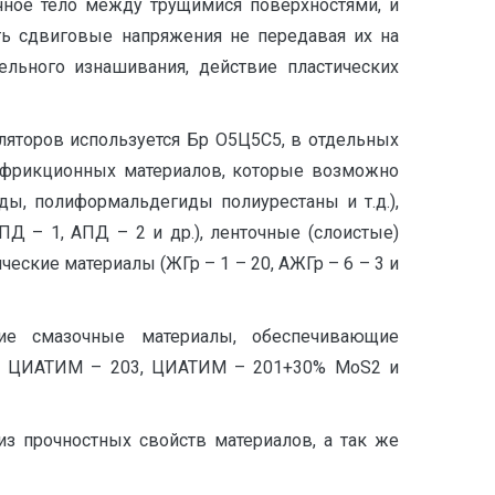
чное тело между трущимися поверхностями, и
ть сдвиговые напряжения не передавая их на
ельного изнашивания, действие пластических
яторов используется Бр О5Ц5С5, в отдельных
тифрикционных материалов, которые возможно
ы, полиформальдегиды полиурестаны и т.д.),
 – 1, АПД – 2 и др.), ленточные (слоистые)
ческие материалы (ЖГр – 1 – 20, АЖГр – 6 – 3 и
ие смазочные материалы, обеспечивающие
S2, ЦИАТИМ – 203, ЦИАТИМ – 201+30% МоS2 и
з прочностных свойств материалов, а так же