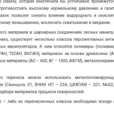
смазку, которая обеспечила бы устойчивое промежуто
противостоять высокому нормальному давлению и гаси
зок позволит снизить влияние водородного и окислит
тному изнашиванию, исключить схватывание и заедание.
ного материала в шарнирных соединениях лесных манипул
днако, существует несколько классов перспективных ан
ых манипуляторов. К ним относятся полимеры (полиамид
АН, ТЕСАН, ВИЛАН), материалы на основе древесины (АПД
итные материалы (АО – 600, АГ – 1500, АФГМ), металлокерами
ого переноса можно использовать металлоплакирующ
тях (Свинцоль 01, ВНИИ НП – 254, ЦИАТИМ – 201, Мо
подборе материалов трущихся поверхностей.
 – либо из перечисленных классов необходимо исходя и