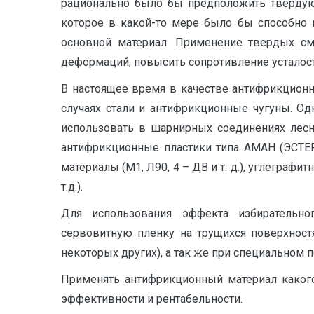
рационально было бы предположить твердую 
которое в какой-то мере было бы способно 
основной материал. Применение твердых сма
деформаций, повысить сопротивление усталос
В настоящее время в качестве антифрикцион
случаях стали и антифрикционные чугуны. О
использовать в шарнирных соединениях лесн
антифрикционные пластики типа АМАН (ЭСТЕР
материалы (М1, Л90, 4 – ДВ и т. д.), углеграф
т.д.).
Для использования эффекта избирательн
сервовитную пленку на трущихся поверхнос
некоторых других), а так же при специальном 
Применять антифрикционный материал какого
эффективности и рентабельности.