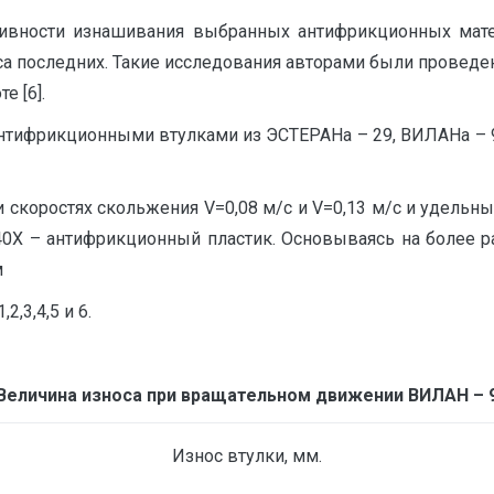
сивности изнашивания выбранных антифрикционных мат
а последних. Такие исследования авторами были проведе
е [6].
нтифрикционными втулками из ЭСТЕРАНа – 29, ВИЛАНа – 9
скоростях скольжения V=0,08 м/с и V=0,13 м/с и удельны
 40Х – антифрикционный пластик. Основываясь на более 
м
,3,4,5 и 6.
Величина износа при вращательном движении ВИЛАН – 
Износ втулки, мм.