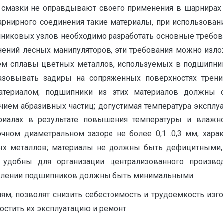
 смазки не оправдывают своего применения в шарнирах 
арнирного соединения такие материалы, при использова
пниковых узлов необходимо разработать основные требо
инений лесных манипуляторов, эти требования можно из
чем сплавы цветных металлов, используемых в подшипни
зовывать задиры на сопряженных поверхностях трения;
териалом; подшипники из этих материалов должны со
ичием абразивных частиц; допустимая температура эксплу
риалах в результате повышения температуры и влаж
ном диаметральном зазоре не более 0,1…0,3 мм; харак
ых металлов; материалы не должны быть дефицитными, 
удобны для организации централизованного произво
товлении подшипников должны быть минимальными.
ям, позволят снизить себестоимость и трудоемкость изг
остить их эксплуатацию и ремонт.