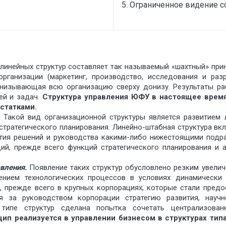
5. Ограниченное видение 
линейных структур составляет так называемый «шахтный» при
ганизации (маркетинг, производство, исследования и разр
онизывающая всю организацию сверху донизу. Результаты р
ей и задач.
Структура управления ЮФУ в настоящее время
статками.
.
Такой вид организационной структуры является развитием
 стратегического планирования. Линейно-штабная структура в
ятия решений и руководства какими-либо нижестоящими подр
й, прежде всего функций стратегического планирования и ан
авления.
Появление таких структур обусловлено резким увели
нением технологических процессов в условиях динамически
, прежде всего в крупных корпорациях, которые стали пред
я за руководством корпорации стратегию развития, научн
 типе структур сделана попытка сочетать централизова
цип реализуется в управлении бизнесом в структурах тип