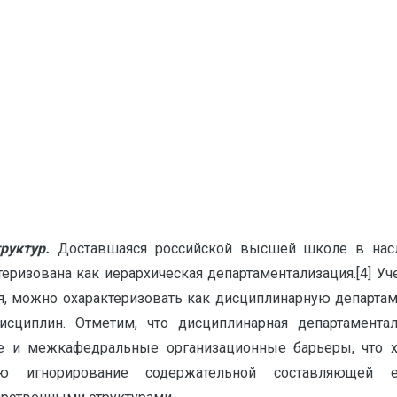
руктур.
Доставшаяся российской высшей школе в насле
еризована как иерархическая департаментализация.
[4] У
я, можно охарактеризовать как дисциплинарную департам
исциплин. Отметим, что дисциплинарная департамента
е и межкафедральные организационные барьеры, что х
ую игнорирование содержательной составляющей е