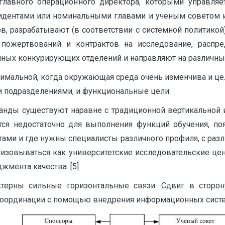
главного операционного директора, которыми управля
идентами или номинальными главами и ученым советом и
ов, разрабатывают (в соответствии с системной политико
 пожертвований и контрактов на исследование, распре
личных конкурирующих отделений и направляют на различн
птимальной, когда окружающая среда очень изменчива и ц
и подразделениями, и функциональные цели.
анды существуют наравне с традиционной вертикальной и
тся недостаточно для выполнения функций обучения, по
тами и где нужны специалисты различного профиля, с раз
анизовываться как университетские исследовательские цен
джмента качества.
[5]
терны сильные горизонтальные связи. Сдвиг в сторону
координации с помощью внедрения информационных систе