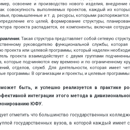
имер, освоение и производство нового изделия, внедрение н
как совокупность выполняемых проектов, каждый из которы
вые, промышленные и т. д. ресурсы, которыми распоряжается
 определение его целей, формирование структуры, планиров
уктура проекта распадается, ее компоненты, включая сотруд
правления.
Такая структура представляет собой сетевую структ
дственному руководителю функциональной службы, которая
елю проекта или целевой программы, который наделен необхо
итель проекта взаимодействует с двумя группами подчиненн
, которые подчиняются ему временно и по ограниченному кру
ний, отделов, служб. Для деятельности, которая имеет ч
вые программы. В организации и проекты, и целевые программы
может быть, и успешно реализуется в практике ро
фективной интеграции этого метода в дивизиональной
ционированию ЮФУ.
ует отметить что большинство государственных колледж
руппой государственных вузов, в которой каждый имеет 