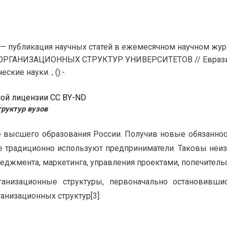
— публикация научных статей в ежемесячном научном жур
ОРГАНИЗАЦИОННЫХ СТРУКТУР УНИВЕРСИТЕТОВ // Евразий
кие науки. ; ():-.
ной лицензии CC BY-ND
руктур вузов
е высшего образования России. Получив новые обязаннос
е традиционно используют предприниматели. Таковы неи
неджмента, маркетинга, управления проектами, попечитель
анизационные структуры, первоначально остановивши
ганизационных структур
[3]: