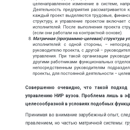
целенаправленное изменение в системе, напр
Деятельность предприятия рассматривается 
каждый проект выделяются трудовые, финансо
структуру, и управление проектом включает
исполнителей. После выполнения проекта стр
(если они работали на контрактной основе).
Матричная (программно-целевая) структура у
исполнителей: с одной стороны, – непосре
руководителю проекта, с другой – руководит
управления. При такой организации руковод
другими работниками функциональных отделов
непосредственным руководителям подразделе
проекты, для постоянной деятельности – целе
Совершенно очевидно, что такой подход 
управлению НИР вузов. Проблема лишь в эф
целесообразной в условиях подобных функ
Принимая во внимание зарубежный опыт, след
правлением, но частью матричной системы: г