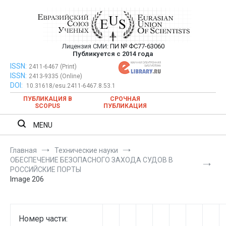
Перейти
к
содержимому
Лицензия СМИ:
ПИ № ФС77-63060
Евразийский Союз Ученых —
Публикуется с 2014 года
публикация научных статей в
ISSN:
Евразийский Союз Ученых — публикация научных статей в
2411-6467 (Print)
ISSN:
2413-9335 (Online)
ежемесячном научном журнале
ежемесячном научном журнале
DOI:
10.31618/esu.2411-6467.8.53.1
ПУБЛИКАЦИЯ В
СРОЧНАЯ
SCOPUS
ПУБЛИКАЦИЯ
MENU
Главная
Технические науки
ОБЕСПЕЧЕНИЕ БЕЗОПАСНОГО ЗАХОДА СУДОВ В
РОССИЙСКИЕ ПОРТЫ
Image 206
Номер части: