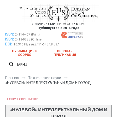
Перейти
к
содержимому
Лицензия СМИ:
ПИ № ФС77-63060
Евразийский Союз Ученых —
Публикуется с 2014 года
публикация научных статей в
ISSN:
Евразийский Союз Ученых — публикация научных статей в
2411-6467 (Print)
ISSN:
2413-9335 (Online)
ежемесячном научном журнале
ежемесячном научном журнале
DOI:
10.31618/esu.2411-6467.8.53.1
ПУБЛИКАЦИЯ В
СРОЧНАЯ
SCOPUS
ПУБЛИКАЦИЯ
MENU
Главная
Технические науки
«НУЛЕВОЙ» ИНТЕЛЛЕКТУАЛЬНЫЙ ДОМ И ГОРОД
ТЕХНИЧЕСКИЕ НАУКИ
«НУЛЕВОЙ» ИНТЕЛЛЕКТУАЛЬНЫЙ ДОМ И
ГОРОД