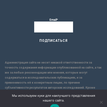
Email*
Администрация сайта не несет никакой ответственности за
точность содержания информации опубликованной на сайте, а так
же за любые рекомендации или мнения, которые могут
содержаться в исследовательских публикациях, и за
применимость её к конкретным лицам, по причине
субъективности результатов авторских исследований. Кроме
того, поскольку интернет не обеспечивает в полной мере
Мы используем куки для наилучшего представления
надежной защиты информации, Сайт не несет ответственности за
нашего сайта.
информацию, присылаемую через интернет.