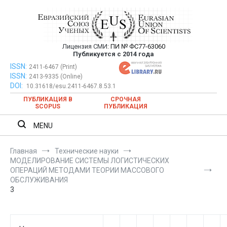
Перейти
к
содержимому
Лицензия СМИ:
ПИ № ФС77-63060
Евразийский Союз Ученых —
Публикуется с 2014 года
публикация научных статей в
ISSN:
Евразийский Союз Ученых — публикация научных статей в
2411-6467 (Print)
ISSN:
2413-9335 (Online)
ежемесячном научном журнале
ежемесячном научном журнале
DOI:
10.31618/esu.2411-6467.8.53.1
ПУБЛИКАЦИЯ В
СРОЧНАЯ
SCOPUS
ПУБЛИКАЦИЯ
MENU
Главная
Технические науки
МОДЕЛИРОВАНИЕ СИСТЕМЫ ЛОГИСТИЧЕСКИХ
ОПЕРАЦИЙ МЕТОДАМИ ТЕОРИИ МАССОВОГО
ОБСЛУЖИВАНИЯ
3