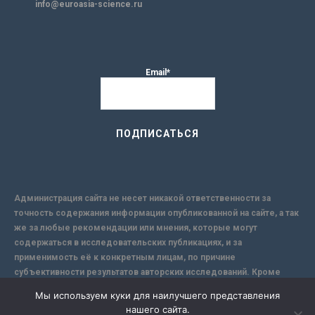
info@euroasia-science.ru
Email*
Администрация сайта не несет никакой ответственности за
точность содержания информации опубликованной на сайте, а так
же за любые рекомендации или мнения, которые могут
содержаться в исследовательских публикациях, и за
применимость её к конкретным лицам, по причине
субъективности результатов авторских исследований. Кроме
того, поскольку интернет не обеспечивает в полной мере
Мы используем куки для наилучшего представления
надежной защиты информации, Сайт не несет ответственности за
нашего сайта.