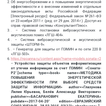
Об энергосбережении и о повышении энергетической
эффективности и о внесении изменений в отдельные
законодательные акты Российской Федерации
[Электронный ресурс]: Федеральный закон №261-ФЗ
от 23 ноября 2011 г. (ред. от 29 дек. 2014 г.). Доступ из
справ.-правовой системы «КонсультантПлюс».
. – Система постановки виброакустических и
акустических помех «ЛГШ-404».
. – Cистема виброакустической и акустической
защиты «ШТОРМ-9».
. – Генератор для защиты от ПЭМИН и по сети 220 В
«ЛГШ-503».
https://npoanna.ru/content.aspx?name=models.sonata-r2
–
Устройство защиты объектов информатизации
от утечки информации за счет ПЭМИН «Соната-
Р2″.[schema type=»book» name=»МЕТОДИКА
ПОВЫШЕНИЯ ЭНЕРГЕТИЧЕСКОЙ
ЭФФЕКТИВНОСТИ ПРИ ВЫБОРЕ СРЕДСТВ
ЗАЩИТЫ ИНФОРМАЦИИ» author=»Глазунова
Лилия Юрьевна, Белёв Александр Викторович»
publisher=»БАСАРАНОВИЧ ЕКАТЕРИНА»
pubdate=»2017-04-20″ edition=»ЕВРАЗИЙСКИЙ