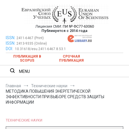
Перейти
к
содержимому
Лицензия СМИ:
ПИ № ФС77-63060
Евразийский Союз Ученых —
Публикуется с 2014 года
публикация научных статей в
ISSN:
Евразийский Союз Ученых — публикация научных статей в
2411-6467 (Print)
ISSN:
2413-9335 (Online)
ежемесячном научном журнале
ежемесячном научном журнале
DOI:
10.31618/esu.2411-6467.8.53.1
ПУБЛИКАЦИЯ В
СРОЧНАЯ
SCOPUS
ПУБЛИКАЦИЯ
MENU
Главная
Технические науки
МЕТОДИКА ПОВЫШЕНИЯ ЭНЕРГЕТИЧЕСКОЙ
ЭФФЕКТИВНОСТИ ПРИ ВЫБОРЕ СРЕДСТВ ЗАЩИТЫ
ИНФОРМАЦИИ
ТЕХНИЧЕСКИЕ НАУКИ