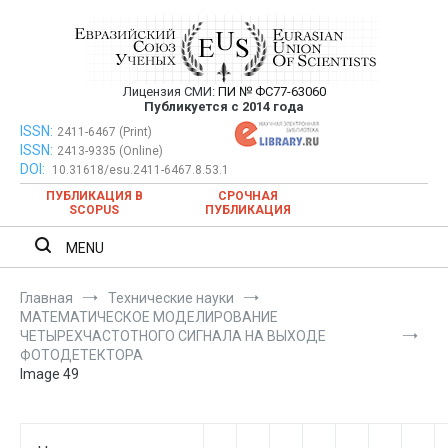
Перейти
к
содержимому
Лицензия СМИ:
ПИ № ФС77-63060
Евразийский Союз Ученых —
Публикуется с 2014 года
публикация научных статей в
ISSN:
Евразийский Союз Ученых — публикация научных статей в
2411-6467 (Print)
ISSN:
2413-9335 (Online)
ежемесячном научном журнале
ежемесячном научном журнале
DOI:
10.31618/esu.2411-6467.8.53.1
ПУБЛИКАЦИЯ В
СРОЧНАЯ
SCOPUS
ПУБЛИКАЦИЯ
MENU
Главная
Технические науки
МАТЕМАТИЧЕСКОЕ МОДЕЛИРОВАНИЕ
ЧЕТЫРЕХЧАСТОТНОГО СИГНАЛА НА ВЫХОДЕ
ФОТОДЕТЕКТОРА
Image 49