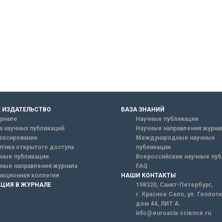
 ИЗДАТЕЛЬСТВО
БАЗА ЗНАНИЙ
рнале
Научные публикации
а научных публикаций
Научные направления журна
ексирование
Международные научные
тика открытого доступа
публикации
ные публикации
Всероссийские научные пуб
ные направления журнала
FAQ
кционная коллегия
НАШИ КОНТАКТЫ
ЦИЯ В ЖУРНАЛЕ
198320, Санкт-Петербург,
г. Красное Село, ул. Геолог
дом 44, ЛИТ А.
info@euroasia-science.ru