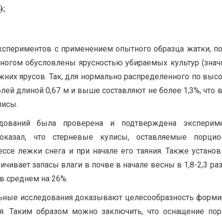
кспериментов с применением опытного образца жатки, по
ногом обусловлены ярусностью убираемых культур (значи
ижних ярусов. Так, для нормально распределенного по выс
блей длиной 0,67 м и выше составляют не более 1,3%, что
лисы.
едований была проверена и подтверждена экспериме
показал, что стерневые кулисы, оставляемые порцио
ессе лежки снега и при начале его таяния. Также устан
еличивает запасы влаги в почве в начале весны в 1,8-2,3 
в среднем на 26%.
ьные исследования доказывают целесообразность формир
я. Таким образом можно заключить, что оснащение пор