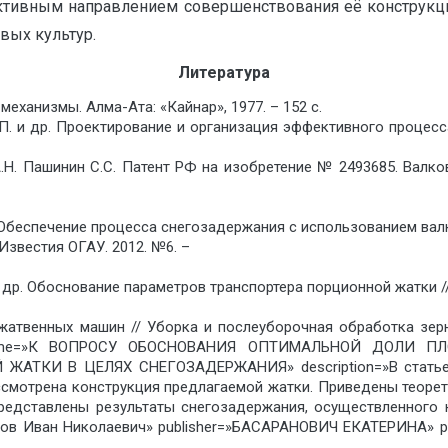
ективным направлением совершенствования её конструкци
вых культур.
Литература
ханизмы. Алма-Ата: «Кайнар», 1977. – 152 с.
.П. и др. Проектирование и организация эффективного процесса
А.Н. Пашинин С.С. Патент РФ на изобретение № 2493685. Валк
С. Обеспечение процесса снегозадержания с использованием ва
Известия ОГАУ. 2012. №6. –
 и др. Обоснование параметров транспортера порционной жатки /
 жатвенных машин // Уборка и послеуборочная обработка зе
ok» name=»К ВОПРОСУ ОБОСНОВАНИЯ ОПТИМАЛЬНОЙ ДОЛ
КИ В ЦЕЛЯХ СНЕГОЗАДЕРЖАНИЯ» description=»В статье о
ассмотрена конструкция предлагаемой жатки. Приведены теор
редставлены результаты снегозадержания, осуществленного 
шков Иван Николаевич» publisher=»БАСАРАНОВИЧ ЕКАТЕРИНА» 