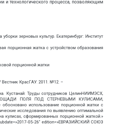
и и технологического процесса, позволяющим
 уборки зерновых культур. Екатеринбург: Институт
овая порционная жатка с устройством образования
лковой порционной жатки
/ Вестник КрасГАУ. 2011. №12. –
рна. Кустанай: Труды сотрудников ЦелинНИИМЭСХ,
И ПЛОЩАДИ ПОЛЯ ПОД СТЕРНЕВЫМИ КУЛИСАМИ,
босновано использование порционной жатки с
етические исследования по выявлению оптимальной
на кулисах, сформированных порционной жаткой.»
pubdate=»2017-05-26″ edition=»ЕВРАЗИЙСКИЙ СОЮЗ