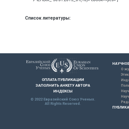
Список литературы:
НАУЧНОЕ
О жу
Этик
ОПЛАТА ПУБЛИКАЦИИ
Инд
ЗАПОЛНИТЬ АНКЕТУ АВТОРА
Поли
Науч
ИНДЕКСЫ
Науч
© 2022 Евразийский Союз Ученых.
Реда
All Rights Reserved.
ПУБЛИКА