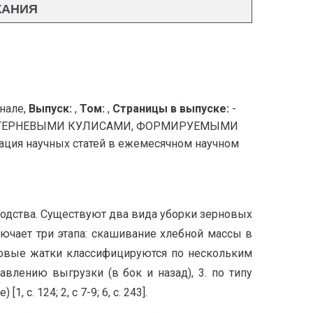
ЖАНИЯ
нале,
Выпуск:
,
Том:
,
Страницы в выпуске:
-
СТЕРНЕВЫМИ КУЛИСАМИ, ФОРМИРУЕМЫМИ
ия научных статей в ежемесячном научном
водства. Существуют два вида уборки зерновых
ючает три этапа: скашивание хлебной массы в
лковые жатки классифицируются по нескольким
влению выгрузки (в бок и назад), 3. по типу
с. 124; 2, с 7-9; 6, с. 243].