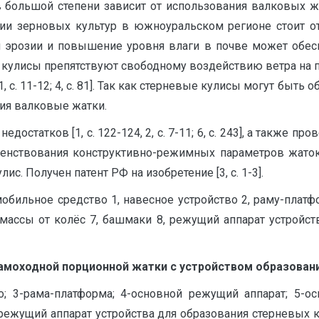
льшой степени зависит от использования валковых жаток [2
и зерновых культур в южноуральском регионе стоит о
 эрозии и повышение уровня влаги в почве может обесп
 кулисы препятствуют свободному воздействию ветра на п
, с. 11-12; 4, с. 81]. Так как стерневые кулисы могут быт
ия валковые жатки.
статков [1, с. 122-124, 2, с. 7-11; 6, с. 243], а также пр
ршенствования конструктивно-режимных параметров жато
с. Получен патент РФ на изобретение [3, с. 1-3].
мобильное средство 1, навесное устройство 2, раму-платф
а массы от колёс 7, башмаки 8, режущий аппарат устройс
самоходной порционной жатки с устройством образовани
о; 3-рама-платформа; 4-основной режущий аппарат; 5-осн
-режущий аппарат устройства для образования стерневых к