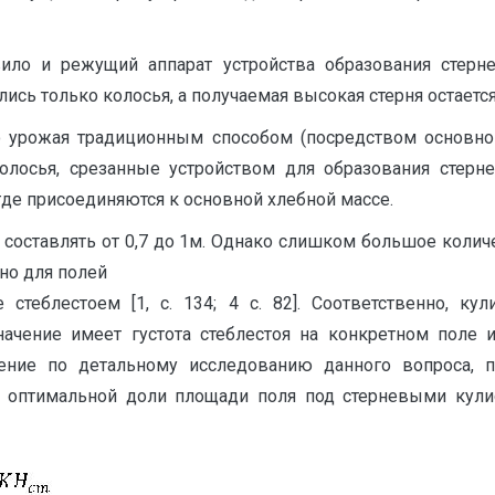
ло и режущий аппарат устройства образования стерн
лись только колосья, а получаемая высокая стерня остаетс
о урожая традиционным способом (посредством основно
 колосья, срезанные устройством для образования стерн
где присоединяются к основной хлебной массе.
составлять от 0,7 до 1м. Однако слишком большое коли
но для полей
теблестоем [1, с. 134; 4 с. 82]. Соответственно, к
ение имеет густота стеблестоя на конкретном поле или 
ние по детальному исследованию данного вопроса, по
 оптимальной доли площади поля под стерневыми кулис