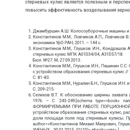
стерневых кулис является полезным и персп
повысить эффективность возделывания зерно
Джамбуршин А.Ш. Колосоуборочные машины и ме
Константинов М.М., Ловчиков А.П., Ловчиков В
экономики УрО РАН, 2011. – 144 с.
Константинов М.М., Глушков И.Н., Кондрашов 
стерневых кулис МПК A01D34/04, A31D57/18.
Бюл. №27. М, 27.09.2013.
Константинов М.М., Глушков И.Н., Пашинин С.
с устройством образования стерневых кулис // 
С. 81-83.
Константинов М.М., Нуралин Б.Н., Глушков И.Н.
С. 209-215.
Селихов В.Т. К обоснованию ширины захвата
1976. – С. 243-249.[schema type=»bo
ФОРМИРУЕМЫМИ ПРИ РАБОТЕ ПОРЦИОННОЙ ЖАТ
устройством образования стерневых кулис, р
доли площади поля под стерневые кулисы. П
author=»Константинов Михаил Маерович, Глу
УЧЕНЫХ_ 30.01.2015_01(10)» ebook=»yes» ]