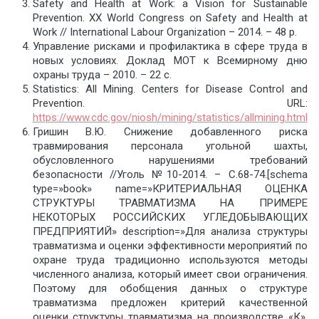
Safety and Health at Work: a Vision for Sustainable
Prevention. XX World Congress on Safety and Health at
Work // International Labour Organization – 2014. – 48 p.
Управление рисками и профилактика в сфере труда в
новых условиях. Доклад МОТ к Всемирному дню
охраны труда – 2010. – 22 с.
Statistics: All Mining. Centers for Disease Control and
Prevention. URL:
https://www.cdc.gov/niosh/mining/statistics/allmining.html
Гришин В.Ю. Снижение добавленного риска
травмирования персонала угольной шахты,
обусловленного нарушениями требований
безопасности //Уголь №10-2014. – С.68-74.[schema
type=»book» name=»КРИТЕРИАЛЬНАЯ ОЦЕНКА
СТРУКТУРЫ ТРАВМАТИЗМА НА ПРИМЕРЕ
НЕКОТОРЫХ РОССИЙСКИХ УГЛЕДОБЫВАЮЩИХ
ПРЕДПРИЯТИЙ» description=»Для анализа структуры
травматизма и оценки эффективности мероприятий по
охране труда традиционно используются методы
численного анализа, который имеет свои ограничения.
Поэтому для обобщения данных о структуре
травматизма предложен критерий качественной
оценки структуры травматизма на производстве «К».