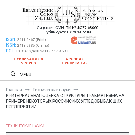
Перейти
к
содержимому
Лицензия СМИ:
ПИ № ФС77-63060
Евразийский Союз Ученых —
Публикуется с 2014 года
публикация научных статей в
ISSN:
Евразийский Союз Ученых — публикация научных статей в
2411-6467 (Print)
ISSN:
2413-9335 (Online)
ежемесячном научном журнале
ежемесячном научном журнале
DOI:
10.31618/esu.2411-6467.8.53.1
ПУБЛИКАЦИЯ В
СРОЧНАЯ
SCOPUS
ПУБЛИКАЦИЯ
MENU
Главная
Технические науки
КРИТЕРИАЛЬНАЯ ОЦЕНКА СТРУКТУРЫ ТРАВМАТИЗМА НА
ПРИМЕРЕ НЕКОТОРЫХ РОССИЙСКИХ УГЛЕДОБЫВАЮЩИХ
ПРЕДПРИЯТИЙ
ТЕХНИЧЕСКИЕ НАУКИ