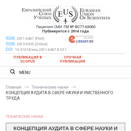
Перейти
к
содержимому
Лицензия СМИ:
ПИ № ФС77-63060
Евразийский Союз Ученых —
Публикуется с 2014 года
публикация научных статей в
ISSN:
Евразийский Союз Ученых — публикация научных статей в
2411-6467 (Print)
ISSN:
2413-9335 (Online)
ежемесячном научном журнале
ежемесячном научном журнале
DOI:
10.31618/esu.2411-6467.8.53.1
ПУБЛИКАЦИЯ В
СРОЧНАЯ
SCOPUS
ПУБЛИКАЦИЯ
MENU
Главная
Технические науки
КОНЦЕПЦИЯ АУДИТА В СФЕРЕ НАУКИ И УМСТВЕННОГО
ТРУДА
ТЕХНИЧЕСКИЕ НАУКИ
КОНЦЕПЦИЯ АУДИТА В СФЕРЕ НАУКИ И