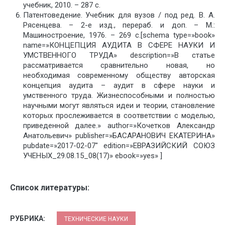
учебник, 2010. – 287 с.
Патентоведение. Учебник для вузов / под ред. В. А.
Рясенцева. – 2-е изд., перераб. и доп. – М.:
Машиностроение, 1976. – 269 с.[schema type=»book»
name=»КОНЦЕПЦИЯ АУДИТА В СФЕРЕ НАУКИ И
УМСТВЕННОГО ТРУДА» description=»В статье
рассматривается сравнительно новая, но
необходимая современному обществу авторская
концепция аудита – аудит в сфере науки и
умственного труда. Жизнеспособными и полностью
научными могут являться идеи и теории, становление
которых прослеживается в соответствии с моделью,
приведенной далее.» author=»Кочетков Александр
Анатольевич» publisher=»БАСАРАНОВИЧ ЕКАТЕРИНА»
pubdate=»2017-02-07″ edition=»ЕВРАЗИЙСКИЙ СОЮЗ
УЧЕНЫХ_29.08.15_08(17)» ebook=»yes» ]
Список литературы:
РУБРИКА:
ТЕХНИЧЕСКИЕ НАУКИ