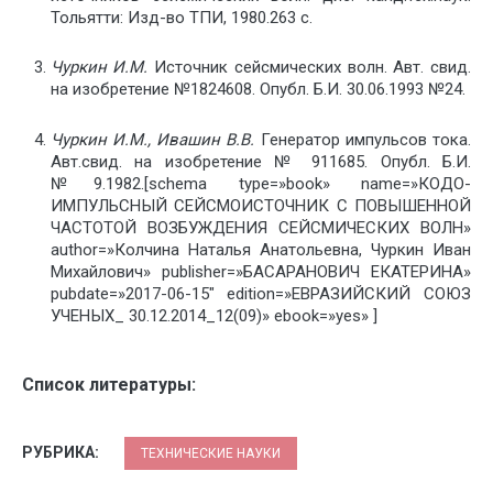
Тольятти: Изд-во ТПИ, 1980.263 с.
Чуркин И.М.
Источник сейсмических волн. Авт. свид.
на изобретение
№1824608. Опубл. Б.И. 30.06.1993 №24.
Чуркин И.М., Ивашин В.В.
Генератор импульсов тока.
Авт.свид. на
изобретение № 911685. Опубл. Б.И.
№9.1982.[schema type=»book» name=»КОДО-
ИМПУЛЬСНЫЙ СЕЙСМОИСТОЧНИК С ПОВЫШЕННОЙ
ЧАСТОТОЙ ВОЗБУЖДЕНИЯ СЕЙСМИЧЕСКИХ ВОЛН»
author=»Колчина Наталья Анатольевна, Чуркин Иван
Михайлович» publisher=»БАСАРАНОВИЧ ЕКАТЕРИНА»
pubdate=»2017-06-15″ edition=»ЕВРАЗИЙСКИЙ СОЮЗ
УЧЕНЫХ_ 30.12.2014_12(09)» ebook=»yes» ]
Список литературы:
РУБРИКА:
ТЕХНИЧЕСКИЕ НАУКИ