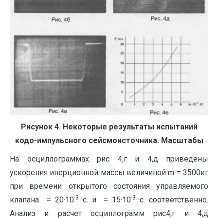
Рисунок 4. Некоторые результаты испытаний
кодо-импульсного сейсмоисточника. Масштабы
На осциллограммах рис 4,г и 4,д приведены
ускорения инерционной массы величиной m = 3500кг
при времени открытого состояния управляемого
-3
-3
клапана = 20·10
с. и = 15·10
с. соответственно.
Анализ и расчет осциллограмм рис4,г и 4,д