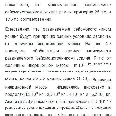
показывает, что максимальные развиваемые
сейсмоисточником усилия равны примерно 25 т.с. и
17,5 т.с. соответственно.
Естественно, что развиваемые сейсмоисточником
усилия будут, при прочих равных условиях, зависить
от величины инерционной массы. На рис 4,е
приведена обобщающая кривая зависимости
развиваемого сейсмоисточником усилие F т.c от
-3 кг. Результаты
величины инерционной массы m·10
получены при времени от момента начала открытия управляемого
клапана до полного его закрытия, равного 25·10-3
с. Величина
инерционной массы измерялась дискретно в
3
3
3
3
пределах 1,5·10
кг ; 2,7·10
кг ; 4·10
кг и ; 5,2·10
кг.
-3 кг,
Анализ рис 4,е показывает , что при массе m = 5·10
развиваемое усилие находится в пределах 25т.с. , что несколько
ниже расчетных параметров . Обусловлена такая погрешность