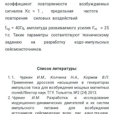
коэффициент повторяемости возбуждаемых
сигналов Кс ≈ 1 , предельная частота
повторения силовых воздействий
f
= 40Гц, амплитуда развиваемого усилия F
≈ 25
пр
m
т.с. Такие параметры соответствуют техническому
заданию на разработку кодо-импульсных
сейсмоисточников.
Список литературы:
1
.
Чуркин И.М., Колчина Н.А., Коржев В.П.
Применение дросселя насыщения в
генераторах
импульсов тока для возбуждения мощных магнитных
полей//Вектор наук ТГУ. Тольятти, №2 (24) 2013.
Чуркин И.М.
Разработка и исследование
индукционно-динамических
двигателей и их систем
импульсного питания для возбуждения
источников
сейсмических волн: дис. канд.тех.наук.