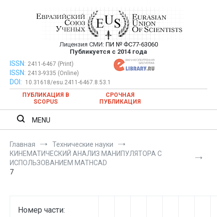
Перейти
к
содержимому
Лицензия СМИ:
ПИ № ФС77-63060
Евразийский Союз Ученых —
Публикуется с 2014 года
публикация научных статей в
ISSN:
Евразийский Союз Ученых — публикация научных статей в
2411-6467 (Print)
ISSN:
2413-9335 (Online)
ежемесячном научном журнале
ежемесячном научном журнале
DOI:
10.31618/esu.2411-6467.8.53.1
ПУБЛИКАЦИЯ В
СРОЧНАЯ
SCOPUS
ПУБЛИКАЦИЯ
MENU
Главная
Технические науки
КИНЕМАТИЧЕСКИЙ АНАЛИЗ МАНИПУЛЯТОРА С
ИСПОЛЬЗОВАНИЕМ MATHCAD
7
Номер части: