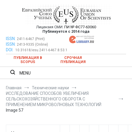
Перейти
к
содержимому
Лицензия СМИ:
ПИ № ФС77-63060
Евразийский Союз Ученых —
Публикуется с 2014 года
публикация научных статей в
ISSN:
Евразийский Союз Ученых — публикация научных статей в
2411-6467 (Print)
ISSN:
2413-9335 (Online)
ежемесячном научном журнале
ежемесячном научном журнале
DOI:
10.31618/esu.2411-6467.8.53.1
ПУБЛИКАЦИЯ В
СРОЧНАЯ
SCOPUS
ПУБЛИКАЦИЯ
MENU
Главная
Технические науки
ИССЛЕДОВАНИЕ СПОСОБОВ УВЕЛИЧЕНИЯ
СЕЛЬСКОХОЗЯЙСТВЕННОГО ОБОРОТА С
ПРИМЕНЕНИЕМ МИКРОВОЛНОВЫХ ТЕХНОЛОГИЙ
Image 57