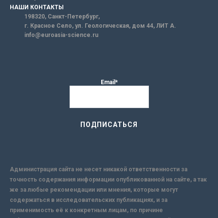
НАШИ КОНТАКТЫ
198320, Санкт-Петербург,
г. Красное Село, ул. Геологическая, дом 44, ЛИТ А.
info@euroasia-science.ru
Email*
Администрация сайта не несет никакой ответственности за
точность содержания информации опубликованной на сайте, а так
же за любые рекомендации или мнения, которые могут
содержаться в исследовательских публикациях, и за
применимость её к конкретным лицам, по причине