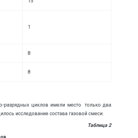
15
1
8
8
но-разрядных циклов имели место только два
дилось исследование состава газовой смеси.
Таблица 2
ров