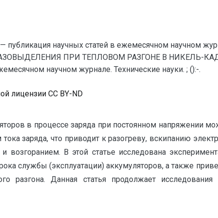
— публикация научных статей в ежемесячном научном жур
ГАЗОВЫДЕЛЕНИЯ ПРИ ТЕПЛОВОМ РАЗГОНЕ В НИКЕЛЬ-КАД
месячном научном журнале. Технические науки. ; ():-.
ной лицензии CC BY-ND
торов в процессе заряда при постоянном напряжении мож
тока заряда, что приводит к разогреву, вскипанию элект
 возгоранием. В этой статье исследована эксперимен
срока службы (эксплуатации) аккумуляторов, а также при
о разгона. Данная статья продолжает исследования