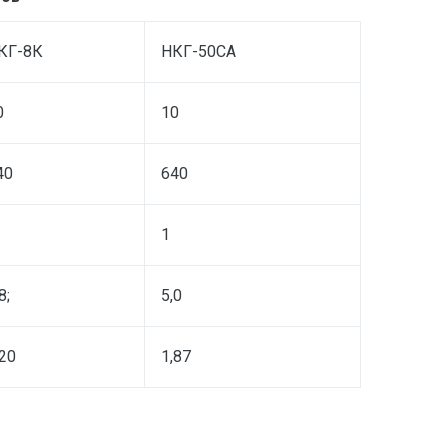
КГ-8К
НКГ-50СА
0
10
40
640
1
8;
5,0
,20
1,87