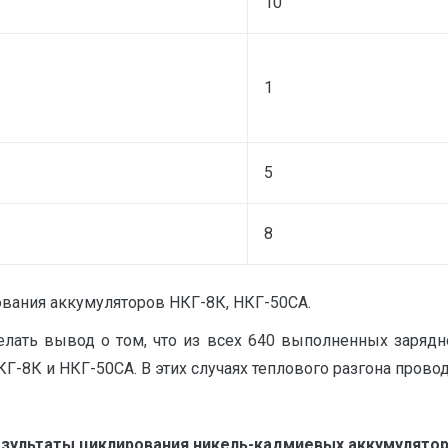
10
1
5
8
ования аккумуляторов НКГ-8К, НКГ-50СА.
делать вывод о том, что из всех 640 выполненных заряд
КГ-8К и НКГ-50СА. В этих случаях теплового разгона прово
зультаты циклирования никель-кадмиевых аккумулято