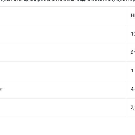
Н
1
6
1
ет
4,
2