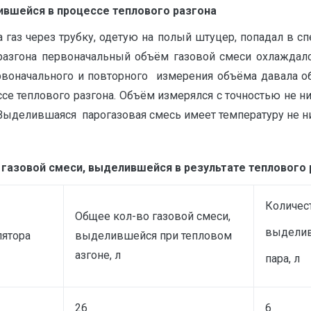
ившейся в процессе теплового разгона
а газ через трубку, одетую на полый штуцер, попадал в 
разгона первоначальный объём газовой смеси охлаждалс
рвоначального и повторного измерения объёма давала о
се теплового разгона. Объём измерялся с точностью не н
. Выделившаяся парогазовая смесь имеет температуру не 
 газовой смеси, выделившейся в результате теплового 
Количес
Общее кол-во газовой смеси,
выдели
лятора
выделившейся при тепловом
азгоне, л
пара, л
26
6