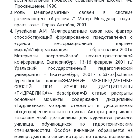
воспитательном процессе современной школы. -М.:
Просвещение, 1986.
Роль межпредметных связей в системе
развивающего обучения // Матер. Междунар. науч.-
практ. конф. Горно-Алтайск, 2001.
Гузейкина А.И. Межпредметные связи как фактор,
способствующий формированию представления о
единой информационной картине
мира//«Информатизация образования-2001».
Материалы всероссийской научно-практической
конференции, Екатеринбург, 13-16 февраля 2001 г./
Уральский государственный педагогический
университет – Екатеринбург, 2001.- с.53-57.[schema
type=»book» name=»ЗНАЧЕНИЕ МЕЖПЕРДМЕТНЫХ
СВЯЗЕЙ ПРИ ИЗУЧЕНИИ ДИСЦИПЛИНЫ
«ГИДРАВЛИКА»» description=»В статье раскрыты
основные моменты содержания дисциплины
«Гидравлика», которая относится к дисциплинам
общепрофессионального цикла. Авторы раскрывают
значение этой дисциплины для курсантов речного
училища, обучающихся по гидротехническим
специальностям. Особое внимание обращается на
межпредметные связи, которые не только позволяют