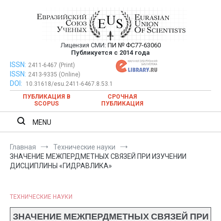
Перейти
к
содержимому
Лицензия СМИ:
ПИ № ФС77-63060
Евразийский Союз Ученых —
Публикуется с 2014 года
публикация научных статей в
ISSN:
Евразийский Союз Ученых — публикация научных статей в
2411-6467 (Print)
ISSN:
2413-9335 (Online)
ежемесячном научном журнале
ежемесячном научном журнале
DOI:
10.31618/esu.2411-6467.8.53.1
ПУБЛИКАЦИЯ В
СРОЧНАЯ
SCOPUS
ПУБЛИКАЦИЯ
MENU
Главная
Технические науки
ЗНАЧЕНИЕ МЕЖПЕРДМЕТНЫХ СВЯЗЕЙ ПРИ ИЗУЧЕНИИ
ДИСЦИПЛИНЫ «ГИДРАВЛИКА»
ТЕХНИЧЕСКИЕ НАУКИ
ЗНАЧЕНИЕ МЕЖПЕРДМЕТНЫХ СВЯЗЕЙ ПРИ