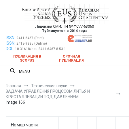
Перейти
к
содержимому
Лицензия СМИ:
ПИ № ФС77-63060
Евразийский Союз Ученых —
Публикуется с 2014 года
публикация научных статей в
ISSN:
Евразийский Союз Ученых — публикация научных статей в
2411-6467 (Print)
ISSN:
2413-9335 (Online)
ежемесячном научном журнале
ежемесячном научном журнале
DOI:
10.31618/esu.2411-6467.8.53.1
ПУБЛИКАЦИЯ В
СРОЧНАЯ
SCOPUS
ПУБЛИКАЦИЯ
MENU
Главная
Технические науки
ЗАДАЧА УПРАВЛЕНИЯ ПРОЦССОМ ЛИТЬЯ И
КРИСТАЛЛИЗАЦИИ ПОД ДАВЛЕНИЕМ
Image 166
Номер части: