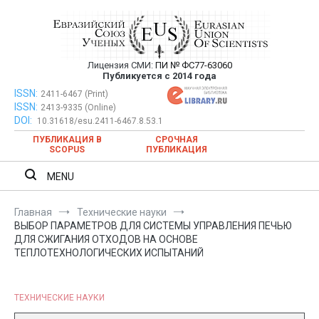
Перейти
к
содержимому
Лицензия СМИ:
ПИ № ФС77-63060
Евразийский Союз Ученых —
Публикуется с 2014 года
публикация научных статей в
ISSN:
Евразийский Союз Ученых — публикация научных статей в
2411-6467 (Print)
ISSN:
2413-9335 (Online)
ежемесячном научном журнале
ежемесячном научном журнале
DOI:
10.31618/esu.2411-6467.8.53.1
ПУБЛИКАЦИЯ В
СРОЧНАЯ
SCOPUS
ПУБЛИКАЦИЯ
MENU
Главная
Технические науки
ВЫБОР ПАРАМЕТРОВ ДЛЯ СИСТЕМЫ УПРАВЛЕНИЯ ПЕЧЬЮ
ДЛЯ СЖИГАНИЯ ОТХОДОВ НА ОСНОВЕ
ТЕПЛОТЕХНОЛОГИЧЕСКИХ ИСПЫТАНИЙ
ТЕХНИЧЕСКИЕ НАУКИ