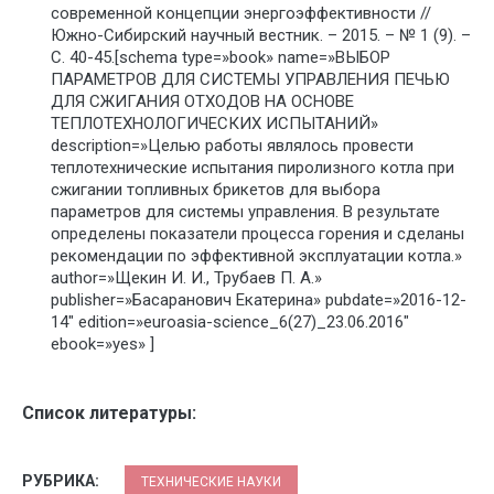
современной концепции энергоэффективности //
Южно-Сибирский научный вестник. – 2015. – № 1 (9). –
С. 40-45.[schema type=»book» name=»ВЫБОР
ПАРАМЕТРОВ ДЛЯ СИСТЕМЫ УПРАВЛЕНИЯ ПЕЧЬЮ
ДЛЯ СЖИГАНИЯ ОТХОДОВ НА ОСНОВЕ
ТЕПЛОТЕХНОЛОГИЧЕСКИХ ИСПЫТАНИЙ»
description=»Целью работы являлось провести
теплотехнические испытания пиролизного котла при
сжигании топливных брикетов для выбора
параметров для системы управления. В результате
определены показатели процесса горения и сделаны
рекомендации по эффективной эксплуатации котла.»
author=»Щекин И. И., Трубаев П. А.»
publisher=»Басаранович Екатерина» pubdate=»2016-12-
14″ edition=»euroasia-science_6(27)_23.06.2016″
ebook=»yes» ]
Список литературы:
РУБРИКА:
ТЕХНИЧЕСКИЕ НАУКИ