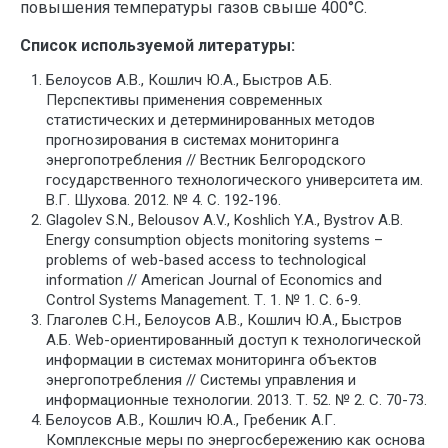
повышения температуры газов свыше 400°С.
Список используемой литературы:
Белоусов А.В., Кошлич Ю.А., Быстров А.Б.
Перспективы применения современных
статистических и детерминированных методов
прогнозирования в системах мониторинга
энергопотребления // Вестник Белгородского
государственного технологического университета им.
В.Г. Шухова. 2012. № 4. С. 192-196.
Glagolev S.N., Belousov A.V., Koshlich Y.A., Bystrov A.B.
Energy consumption objects monitoring systems –
problems of web-based access to technological
information // American Journal of Economics and
Control Systems Management. Т. 1. № 1. С. 6-9.
Глаголев С.Н., Белоусов А.В., Кошлич Ю.А., Быстров
А.Б. Web-ориентированный доступ к технологической
информации в системах мониторинга объектов
энергопотребления // Системы управления и
информационные технологии. 2013. Т. 52. № 2. С. 70-73.
Белоусов А.В., Кошлич Ю.А., Гребеник А.Г.
Комплексные меры по энергосбережению как основа