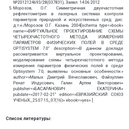
№2012124693/28(037831); Заявл. 14.06.2012
Морозов, О.Г. Симметричная двухчастотная
рефлектометрия в лазерных системах контроля
параметров природной и искусственных сред: дис.
д.т.н./Морозов О.Г. Казань 2004[schema type=»book»
name=»ВИРТУАЛЬНОЕ ПРОЕКТИРОВАНИЕ СХЕМЫ
ЧЕТЫРЕХЧАСТОТНОГО МЕТОДА ИЗМЕРЕНИЯ
ПАРАМЕТРОВ ФИЗИЧЕСКИХ ПОЛЕЙ В СРЕДЕ
OPTISYSTEM 7.0″ description=»В данном докладе
рассматривается виртуальное проектирование,
моделирование схемы четырехчастотного метода
измерения параметров физических полей в среде
Optisystem 7.0, выявлены основные особенности.»
author=»Малых Дмитрий Вячеславович, Файзуллин
Ренат Илдусович, Галин Артем Викторович»
publisher=»БАСАРАНОВИЧ ЕКАТЕРИНА»
pubdate=»2017-02-21″ edition=»ЕВРАЗИЙСКИЙ СОЮЗ
УЧЕНЫХ_25.07.15_07(16)» ebook=»yes» ]
Список литературы: