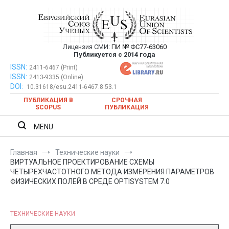
Перейти
к
содержимому
Лицензия СМИ:
ПИ № ФС77-63060
Евразийский Союз Ученых —
Публикуется с 2014 года
публикация научных статей в
ISSN:
Евразийский Союз Ученых — публикация научных статей в
2411-6467 (Print)
ISSN:
2413-9335 (Online)
ежемесячном научном журнале
ежемесячном научном журнале
DOI:
10.31618/esu.2411-6467.8.53.1
ПУБЛИКАЦИЯ В
СРОЧНАЯ
SCOPUS
ПУБЛИКАЦИЯ
MENU
Главная
Технические науки
ВИРТУАЛЬНОЕ ПРОЕКТИРОВАНИЕ СХЕМЫ
ЧЕТЫРЕХЧАСТОТНОГО МЕТОДА ИЗМЕРЕНИЯ ПАРАМЕТРОВ
ФИЗИЧЕСКИХ ПОЛЕЙ В СРЕДЕ OPTISYSTEM 7.0
ТЕХНИЧЕСКИЕ НАУКИ