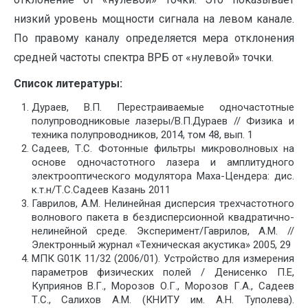
низкий уровень мощности сигнала на левом канале.
По правому каналу определяется мера отклонения
средней частоты спектра ВРБ от «нулевой» точки.
Список литературы:
Дураев, В.П. Перестраиваемые одночастотные
полупроводниковые лазеры/В.П.Дураев // Физика и
техника полупроводников, 2014, том 48, вып. 1
Садеев, Т.С. Фотонные фильтры микроволновых на
основе одночастотного лазера и амплитудного
электрооптического модулятора Маха-Цендера: дис.
к.т.н/Т.С.Садеев Казань 2011
Гаврилов, А.М. Нелинейная дисперсия трехчастотного
волнового пакета в бездисперсионной квадратично-
нелинейной среде. Эксперимент/Гаврилов, А.М. //
Электронный журнал «Техническая акустика» 2005, 29
МПК G01K 11/32 (2006/01). Устройство для измерения
параметров физических полей / Денисенко П.Е,
Куприянов В.Г., Морозов О.Г., Морозов Г.А., Садеев
Т.С., Салихов А.М. (КНИТУ им. А.Н. Туполева).