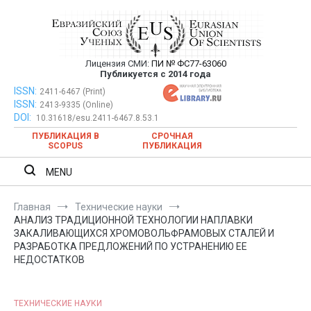
Перейти
к
содержимому
Лицензия СМИ:
ПИ № ФС77-63060
Евразийский Союз Ученых —
Публикуется с 2014 года
публикация научных статей в
ISSN:
Евразийский Союз Ученых — публикация научных статей в
2411-6467 (Print)
ISSN:
2413-9335 (Online)
ежемесячном научном журнале
ежемесячном научном журнале
DOI:
10.31618/esu.2411-6467.8.53.1
ПУБЛИКАЦИЯ В
СРОЧНАЯ
SCOPUS
ПУБЛИКАЦИЯ
MENU
Главная
Технические науки
АНАЛИЗ ТРАДИЦИОННОЙ ТЕХНОЛОГИИ НАПЛАВКИ
ЗАКАЛИВАЮЩИХСЯ ХРОМОВОЛЬФРАМОВЫХ СТАЛЕЙ И
РАЗРАБОТКА ПРЕДЛОЖЕНИЙ ПО УСТРАНЕНИЮ ЕЕ
НЕДОСТАТКОВ
ТЕХНИЧЕСКИЕ НАУКИ