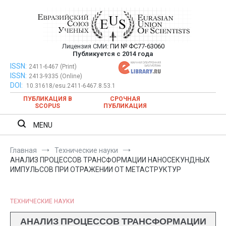
Перейти
к
содержимому
Лицензия СМИ:
ПИ № ФС77-63060
Евразийский Союз Ученых —
Публикуется с 2014 года
публикация научных статей в
ISSN:
Евразийский Союз Ученых — публикация научных статей в
2411-6467 (Print)
ISSN:
2413-9335 (Online)
ежемесячном научном журнале
ежемесячном научном журнале
DOI:
10.31618/esu.2411-6467.8.53.1
ПУБЛИКАЦИЯ В
СРОЧНАЯ
SCOPUS
ПУБЛИКАЦИЯ
MENU
Главная
Технические науки
АНАЛИЗ ПРОЦЕССОВ ТРАНСФОРМАЦИИ НАНОСЕКУНДНЫХ
ИМПУЛЬСОВ ПРИ ОТРАЖЕНИИ ОТ МЕТАСТРУКТУР
ТЕХНИЧЕСКИЕ НАУКИ
АНАЛИЗ ПРОЦЕССОВ ТРАНСФОРМАЦИИ