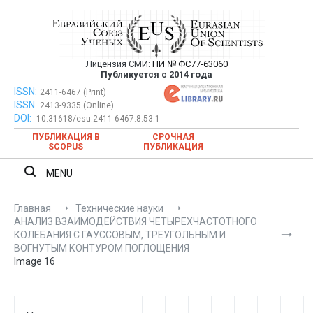
Перейти
к
содержимому
Лицензия СМИ:
ПИ № ФС77-63060
Евразийский Союз Ученых —
Публикуется с 2014 года
публикация научных статей в
ISSN:
Евразийский Союз Ученых — публикация научных статей в
2411-6467 (Print)
ISSN:
2413-9335 (Online)
ежемесячном научном журнале
ежемесячном научном журнале
DOI:
10.31618/esu.2411-6467.8.53.1
ПУБЛИКАЦИЯ В
СРОЧНАЯ
SCOPUS
ПУБЛИКАЦИЯ
MENU
Главная
Технические науки
АНАЛИЗ ВЗАИМОДЕЙСТВИЯ ЧЕТЫРЕХЧАСТОТНОГО
КОЛЕБАНИЯ С ГАУССОВЫМ, ТРЕУГОЛЬНЫМ И
ВОГНУТЫМ КОНТУРОМ ПОГЛОЩЕНИЯ
Image 16