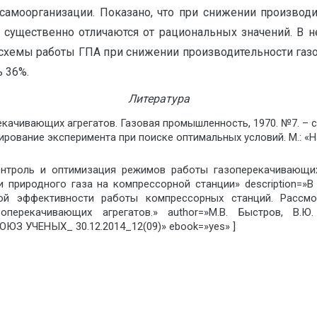
самоорганизации. Показано, что при снижении производ
) существенно отличаются от рациональных значений. В 
хемы работы ГПА при снижении производительности газо
 36%.
Литература
качивающих агрегатов. Газовая промышленность, 1970. №7. – ст
ирование эксперимента при поиске оптимальных условий. М.: «Нау
нтроль и оптимизация режимов работы газоперекачивающих а
 природного газа на компрессорной станции» description=»
кой эффективности работы компрессорных станций. Рассм
оперекачивающих агрегатов.» author=»М.В. Быстров, В.
ОЮЗ УЧЕНЫХ_ 30.12.2014_12(09)» ebook=»yes» ]