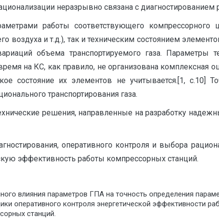
рационализации неразрывно связана с диагностированием р
метрами работы соответствующего компрессорного цех
 воздуха и т.д.), так и техническим состоянием элемент
вариаций объема транспортируемого газа. Параметры т
ремя на КС, как правило, не организована комплексная о
е состояние их элементов не учитывается.[1, с.10] 
ионального транспортирования газа.
технические решения, направленные на разработку надеж
иагностирования, оперативного контроля и выбора раци
скую эффективность работы компрессорных станций.
ного влияния параметров ГПА на точность определения параме
ики оперативного контроля энергетической эффективности раб
сорных станций.