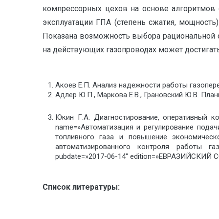
компрессорных цехов на основе алгоритмов 
эксплуатации ГПА (степень сжатия, мощность
Показана возможность выбора рациональной с
на действующих газопроводах может достигать
Акоев Е.П. Анализ надежности работы газопере
Адлер Ю.П., Маркова Е.В., Грановский Ю.В. План
Юкин Г.А. Диагностирование, оперативный ко
name=»Автоматизация и регулирование подачи
топливного газа и повышение экономичес
автоматизированного контроля работы газ
pubdate=»2017-06-14″ edition=»ЕВРАЗИЙСКИЙ С
Список литературы: