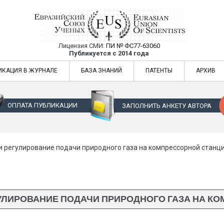
Лицензия СМИ:
ПИ № ФС77-63060
Евразийский Союз Ученых — публикация
Публикуется с 2014 года
жур
Евразийский Союз Ученых — публикация научных статей в ежемес
ИКАЦИЯ В ЖУРНАЛЕ
БАЗА ЗНАНИЙ
ПАТЕНТЫ
АРХИВ
ОПЛАТА ПУБЛИКАЦИИ
ЗАПОЛНИТЬ АНКЕТУ АВТОРА
 регулирование подачи природного газа на компрессорной станц
УЛИРОВАНИЕ ПОДАЧИ ПРИРОДНОГО ГАЗА НА К