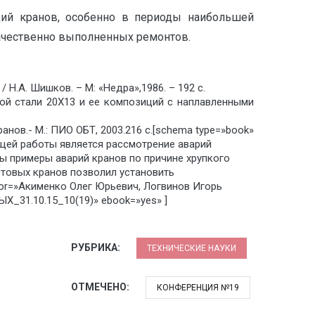
ций кранов, особенно в периоды наибольшей
качественно выполненных ремонтов.
Н.А. Шишков. – М: «Недра»,1986. – 192 с.
ной стали 20Х13 и ее композиций с наплавленными
ов.- М.: ПИО ОБТ, 2003.216 с.[schema type=»book»
 работы является рассмотрение аварий
ы примеры аварий кранов по причине хрупкого
товых кранов позволил установить
or=»Акименко Олег Юрьевич, Логвинов Игорь
_31.10.15_10(19)» ebook=»yes» ]
РУБРИКА:
ТЕХНИЧЕСКИЕ НАУКИ
ОТМЕЧЕНО:
КОНФЕРЕНЦИЯ №19