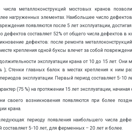
го числа металлоконструкций мостовых кранов позвол
лее нагруженных элементах. Наибольшее число дефектов (
реждения появляются после 5 лет эксплуатации, достигая 
о дефектов составляет 52% от общего числа дефектов в к
никновение дефектов: после ремонта металлоконструкци
 месте крепления одной буксы влечет за собой повреждени
олжительности эксплуатации крана от 10 до 15 лет. Они
7% ); Стенки главных балок в местах крепления к ним р
риодов эксплуатации. Первый период составляет 5-10 лет,
ктер (75 %) на протяжении 15 лет эксплуатации, начиная с
и своего возникновения появляются при более поздне
ии крана.
едующая: периоду появления наибольшего числа дефек
составляет 5-10 лет, для ферменных – 20 лет и более.