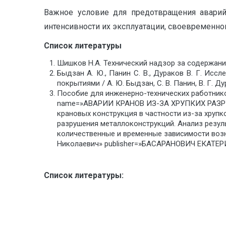
Важное условие для предотвращения аварий
интенсивности их эксплуатации, своевременно
Список литературы
Шишков Н.А. Технический надзор за содержание
Быдзан А. Ю., Панин С. В., Дураков В. Г. Ис
покрытиями / А. Ю. Быдзан, С. В. Панин, В. Г. Ду
Пособие для инженерно-технических работников
name=»АВАРИИ КРАНОВ ИЗ-ЗА ХРУПКИХ РАЗРУ
крановых конструкция в частности из-за хрупк
разрушения металлоконструкций. Анализ резул
количественные и временные зависимости возн
Николаевич» publisher=»БАСАРАНОВИЧ ЕКАТЕРИ
Список литературы: