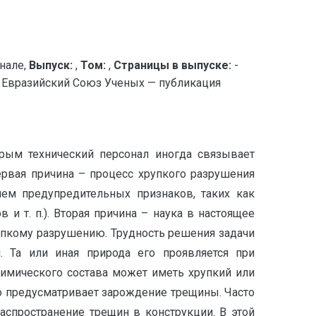
нале,
Выпуск:
,
Том:
,
Страницы в выпуске:
-
разийский Союз Ученых — публикация
орым технический персонал иногда связывает
ервая причина – процесс хрупкого разрушения
ием предупредительных признаков, таких как
и т. п.). Вторая причина – наука в настоящее
упкому разрушению. Трудность решения задачи
й. Та или иная природа его проявляется при
химического состава может иметь хрупкий или
о предусматривает зарождение трещины. Часто
аспространение трещин в конструкции. В этой