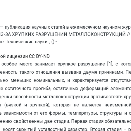
— публикация научных статей в ежемесячном научном жур
ИЗ-ЗА ХРУПКИХ РАЗРУШЕНИЙ МЕТАЛЛОКОНСТРУКЦИЙ // Ев
Технические науки. ; ():-.
ной лицензии CC BY-ND
особое место занимает хрупкое разрушение [1], с кот
бенность такого отношения вызвана двумя причинами. П
ельно меньших номинальных, и характеризуется отсутств
 остаточного прогиба, остаточных деформаций элементов 
ценки способности металлоконструкции противостоять хр
 (вязкой и хрупкой), которая не является неизменно
в зависимости от его формы, температуры, структуры и 
шению свойственны две стадии. Первая стадия обязательн
носят скрытый усталостный характер. Вторая стадия – р