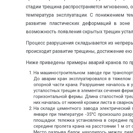
стадии трещина распространяется мгновенно,
температура эксплуатации. С понижением те
развитие пластических деформаций в зоне 
возможность появления скрытых трещин устало
Процесс разрушения складывается из непреры
происходит развитие трещины, достижение ею 
Ниже приведены примеры аварий кранов по пр
На машиностроительном заводе при транспорт
До аварии кран эксплуатировался в тяжелом 
опорной части крана. Разрушение началось в
усталостных трещин в элементах сечения ферм
горизонтальной фермы. Длина сталостной тре
них началась от нижней кромки листа в сварно
На складе цементного завода электрический 
январе при температуре -35°С произошло разр
площадки: тележка установлена в середине п
середине пролета крана на расстоянии 1 м от 
Место разрыва балок находилось между диафр