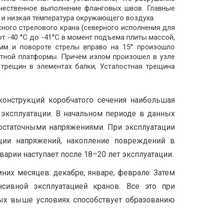
ачественное выполнение фланговых швов. Главные
 и низкая температура окружающего воздуха.
ного стрелового крана (северного исполнения для
от -40 °С до -41°С в момент подъема плиты массой,
мм и повороте стрелы вправо на 15° произошло
отной платформы. Причем излом произошел в узле
трещин в элементах балки, Усталостная трещина
конструкций коробчатого сечения наибольшая
 эксплуатации. В начальном периоде в данных
 остаточными напряжениями. При эксплуатации
ации напряжений, накопление повреждений в
арии наступает после 18÷20 лет эксплуатации.
них месяцев: декабре, январе, феврале: Затем
нсивной эксплуатацией кранов. Все это при
ных выше условиях способствует образованию