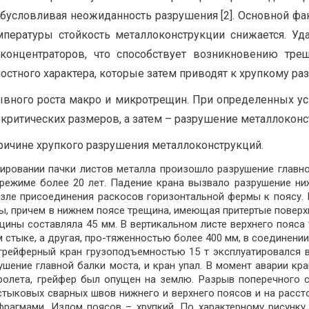
 обусловливая неожиданность разрушения [2]. Основной ф
мпературы стойкость металлоконструкции снижается. У
концентраторов, что способствует возникновению тре
стного характера, которые затем приводят к хрупкому раз
вного роста макро и микротрещин. При определенных ус
критических размеров, а затем – разрушение металлоконс
ичине хрупкого разрушения металлоконструкций.
ировании пачки листов металла произошло разрушение главно
режиме более 20 лет. Падение крана вызвало разрушение ни
 узле присоединения раскосов горизонтальной фермы к поясу
ы, причем в нижнем поясе трещина, имеющая притертые поверх
щины составляла 45 мм. В вертикальном листе верхнего пояс
м стыке, а другая, про-тяженностью более 400 мм, в соединени
грейферный кран грузоподъемностью 15 т эксплуатировался в
ушение главной балки моста, и кран упал. В момент аварии к
ролета, грейфер был опущен на землю. Разрыв поперечного 
стыковых сварных швов нижнего и верхнего поясов и на рассто
агмами. Излом поясов – хрупкий. По характерному рисунку 