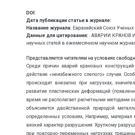
DOI:
Дата публикации статьи в журнале:
Название журнала:
Евразийский Союз Ученых 
Данные для цитирования:
. АВАРИИ КРАНОВ 
научных статей в ежемесячном научном журнале. 
Представляется читателям на условиях свобод
Среди причин аварий крановых конструкций 
действие «неизбежного слепого» случая. Осо
происходит внезапно при нагрузках, значит
развитие пластических деформаций (появление
время не располагает расчетными методами о
объясняется двойственной природой металла
определенных условиях, Например, материал 
вязкий характер разрушения. Хрупкому разру
при повторно-переменных нагрузках трещины 