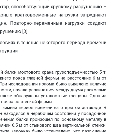
актор, способствующий хрупкому разрушению –
дарные кратковременные нагрузки затрудняют
щин. Повторно-переменные нагрузки создают
рушению [3].
ловиях в течение некоторого периода времени
трукции.
й балки мостового крана грузоподъемностью 5 т.
жнего пояса главной фермы на расстояние 6 м от
. При исследовании излома было выявлено наличие
ности, начала развиваться между двумя раскосами
а также обнаружены усталостные трещины. Одна из
и пояса со стенкой фермы.
 зимний период времени на открытой эстакаде. В
ран находился в нерабочем состоянии у посадочной
сечения балки произошел по основному металлу в
янии 0,5 м от стыкового шва вертикальной стенки.
типа «елочка» было установлено, что разрушение