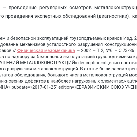
 – проведение регулярных осмотров металлоконструк
го проведения экспертных обследований (диагностики), 
м и безопасной эксплуатацией грузоподъемных кранов Изд. 2 / 
следование механизмов усталостного разрушения конструкцион
раков //
Физическая мезомеханика
. – 2002. – Т 2, №6. – С.73-86
 по надзору за безопасной эксплуатацией грузоподъемных кран
ШЕНИЙ МЕТАЛЛОКОНСТРУКЦИЙ» description=»Целью настоящей
ого разрушения металлоконструкций. В статье были рассмотрен
ьтатов обследования, большого числа металлоконструкций мос
икновения дефектов в наиболее нагруженных элементах.» auth
НА» pubdate=»2017-01-25″ edition=»ЕВРАЗИЙСКИЙ СОЮЗ УЧЕНЫХ