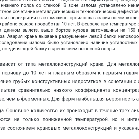
 нижнего пояса со стенкой. В зоне излома установлено нек
ятное сочетание металлургических и технологических дефектов
 плит перекрытия с автомашины произошла авария пневмоколес
в районе севера проработал 10 лет. В феврале при температуре 
 данном вылете, выше бортов кузова автомашины на 150 
за. Авария крана вызвана разрушением левой балки неповор
сследовании излома было установлено наличие усталостных 
, соединяющей балку с креплением выносной опоры.
ависит от типа металлоконструкций крана. Для металло
к периоду до 10 лет и главным образом к первым годам
ияние грубых конструктивных недостатков в сочетании с
льтате сравнительно низкого коэффициента концентр
е, чем в ферменных. Для ферм наибольшая вероятность ав
а. Основное количество их происходит в течение трех зим
ются не только пониженной температурой, но и инте
 за состоянием крановых металлоконструкций и указан