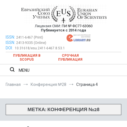
Перейти
к
содержимому
Лицензия СМИ:
ПИ № ФС77-63060
Евразийский Союз Ученых —
Публикуется с 2014 года
публикация научных статей в
ISSN:
Евразийский Союз Ученых — публикация научных статей в
2411-6467 (Print)
ISSN:
2413-9335 (Online)
ежемесячном научном журнале
ежемесячном научном журнале
DOI:
10.31618/esu.2411-6467.8.53.1
ПУБЛИКАЦИЯ В
СРОЧНАЯ
SCOPUS
ПУБЛИКАЦИЯ
MENU
Главная
Конференция №28
Страница 4
МЕТКА:
КОНФЕРЕНЦИЯ №28