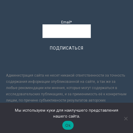
Email*
Администрация сайта не несет никакой ответственности за точность
содержания информации опубликованной на сайте, а так же за
любые рекомендации или мнения, которые могут содержаться в
исследовательских публикациях, и за применимость её к конкретным
лицам, по причине субъективности результатов авторских
исследований. Кроме того, поскольку интернет не обеспечивает в
Мы используем куки для наилучшего представления
полной мере надежной защиты информации, Сайт не несет
нашего сайта.
ответственности за информацию, присылаемую через интернет.
Ok
-->