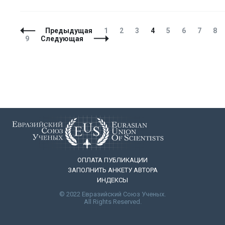
Навигация
Страница
Страница
Страница
Страница
Страница
Страница
Страни
Ст
Предыдущая
1
2
3
4
5
6
7
8
по
Страница
9
Следующая
записям
ОПЛАТА ПУБЛИКАЦИИ
ЗАПОЛНИТЬ АНКЕТУ АВТОРА
ИНДЕКСЫ
© 2022 Евразийский Союз Ученых.
All Rights Reserved.