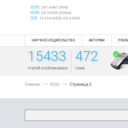
Перейти
ISSN:
к
2411-6467 (Print)
ISSN:
содержимому
2413-9335 (Online)
DOI:
10.31618/ESU.2413-9335
НАУЧНОЕ ИЗДАТЕЛЬСТВО
АВТОРАМ
ПУБЛ
15433
472
статей опубликовано
тома
Главная
65(6)
Страница 2