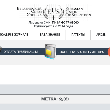
Лицензия СМИ:
ПИ № ФС77-63060
Евразийский Союз Ученых — публикация
Публикуется с 2014 года
жур
Евразийский Союз Ученых — публикация научных статей в ежемес
ИКАЦИЯ В ЖУРНАЛЕ
БАЗА ЗНАНИЙ
ПАТЕНТЫ
АРХИВ
ОПЛАТА ПУБЛИКАЦИИ
ЗАПОЛНИТЬ АНКЕТУ АВТОРА
МЕТКА:
65(6)