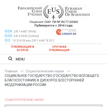
Перейти
к
содержимому
Лицензия СМИ:
ПИ № ФС77-63060
Евразийский Союз Ученых —
Публикуется с 2014 года
публикация научных статей в
ISSN:
Евразийский Союз Ученых — публикация научных статей в
2411-6467 (Print)
ISSN:
2413-9335 (Online)
ежемесячном научном журнале
ежемесячном научном журнале
DOI:
10.31618/esu.2411-6467.8.53.1
ПУБЛИКАЦИЯ В
СРОЧНАЯ
SCOPUS
ПУБЛИКАЦИЯ
MENU
Главная
Социологические науки
СОЦИАЛЬНОЕ ГОСУДАРСТВО (ГОСУДАРСТВО ВСЕОБЩЕГО
БЛАГОСОСТОЯНИЯ) В ДИСКУРСЕ ВСЕСТОРОННЕЙ
МОДЕРНИЗАЦИИ РОССИИ
СОЦИОЛОГИЧЕСКИЕ НАУКИ