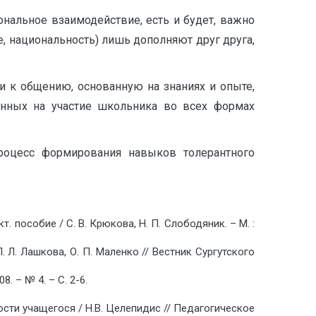
нальноеㅤ взаимодействие,ㅤ естьㅤ иㅤ будет,ㅤ важно
ㅤ национальность)ㅤ лишьㅤ дополняютㅤ другㅤ друга,
кㅤ общению,ㅤ основаннуюㅤ наㅤ знанияхㅤ иㅤ опыте,
анныхㅤ наㅤ участиеㅤ школьникаㅤ воㅤ всехㅤ формах
роцессㅤ формированияㅤ навыковㅤ толерантного
собиеㅤ /ㅤ С.ㅤ В.ㅤ Крюкова,ㅤ Н.ㅤ П.ㅤ Слободяник.ㅤ –ㅤ М.ㅤ :
 Л.ㅤ Лашкова,ㅤ О.ㅤ П.ㅤ Маленкоㅤ //ㅤ Вестникㅤ Сургутского
ㅤ №ㅤ 4.ㅤ –ㅤ С.ㅤ 2-6.
стиㅤ учащегосяㅤ /ㅤ Н.В.ㅤ Целепидисㅤ //ㅤ Педагогическое