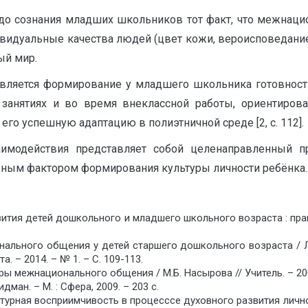
доㅤ сознанияㅤ младшихㅤ школьниковㅤ тотㅤ факт,ㅤ чтоㅤ межнацио
ивидуальныеㅤ качестваㅤ людейㅤ (цветㅤ кожи,ㅤ вероисповедание,
ыйㅤ мир.
яетсяㅤ формированиеㅤ уㅤ младшегоㅤ школьникаㅤ готовностиㅤ 
ㅤ занятияхㅤ иㅤ воㅤ времяㅤ внекласснойㅤ работы,ㅤ ориентиров
егоㅤ успешнуюㅤ адаптациюㅤ вㅤ полиэтничнойㅤ средеㅤ [2,ㅤ c.ㅤ 112].
аимодействияㅤ представляетㅤ собойㅤ целенаправленныйㅤ п
ажнымㅤ факторомㅤ формированияㅤ культурыㅤ личностиㅤ ребёнка.
ㅤ детейㅤ дошкольногоㅤ иㅤ младшегоㅤ школьногоㅤ возрастаㅤ :ㅤ практ.ㅤ по
нальногоㅤ общенияㅤ уㅤ детейㅤ старшегоㅤ дошкольногоㅤ возрастаㅤ /ㅤ Л.ㅤ
ㅤ 2014.ㅤ –ㅤ №ㅤ 1.ㅤ –ㅤ С.ㅤ 109-113.
межнациональногоㅤ общенияㅤ /ㅤ М.Б.ㅤ Насыроваㅤ //ㅤ Учитель.ㅤ –ㅤ 2008.ㅤ –
.ㅤ –ㅤ М.ㅤ :ㅤ Сфера,ㅤ 2009.ㅤ –ㅤ 203ㅤ с.
ьтурнаяㅤ восприимчивостьㅤ вㅤ процесссеㅤ духовногоㅤ развитияㅤ лично