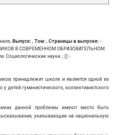
нале,
Выпуск:
,
Том:
,
Страницы в выпуске:
-
КОВ В СОВРЕМЕННОМ ОБРАЗОВАТЕЛЬНОМ
оциологические науки. ; ():-.
ков принадлежит школе и является одной из
у детей гуманистического, коллективистского
амкахㅤ даннойㅤ проблемыㅤ имеютㅤ местоㅤ быть
ㅤ высказывания,ㅤ указывающиеㅤ наㅤ национальную