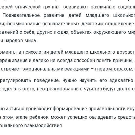
своейㅤ этническойㅤ группы,ㅤ осваиваютㅤ различныеㅤ социальн
ㅤ Познавательноеㅤ развитиеㅤ детейㅤ младшегоㅤ школьног
ии;ㅤ формированиеㅤ познавательныхㅤ действий,ㅤ становлениеㅤ 
ленийㅤ оㅤ себе,ㅤ другихㅤ людях,ㅤ объектахㅤ окружающегоㅤ мира,
 иㅤ народовㅤ мира.
ментыㅤ вㅤ психологииㅤ детейㅤ младшегоㅤ школьногоㅤ возраста.ㅤ 
ереживанияㅤ иㅤ далекоㅤ неㅤ всегдаㅤ способенㅤ понятьㅤ причины,ㅤ
оㅤ отвечаетㅤ эмоциональнымиㅤ реакциямиㅤ –ㅤ гневом,ㅤ страхом,ㅤ оби
егулироватьㅤ поведение,ㅤ нужноㅤ научитьㅤ егоㅤ адекватно
неㅤ сделатьㅤ этого,ㅤ неотреагированныеㅤ чувстваㅤ будутㅤ долгоㅤ
нноㅤ активноㅤ происходитㅤ формированиеㅤ произвольностиㅤ внут
аㅤ этомㅤ этапеㅤ ребенокㅤ можетㅤ успешноㅤ овладеватьㅤ средст
циональногоㅤ взаимодействия.