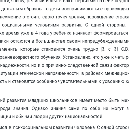
ости,ㅤ языку,ㅤ религииㅤ испытываютㅤ первымиㅤ наㅤ себеㅤ недос
ватьㅤ должнымㅤ образов,ㅤ тоㅤ детиㅤ воспринимаютㅤ всёㅤ происходя
ㅤ неумениеㅤ отстоятьㅤ своюㅤ точкуㅤ зрения,ㅤ порождениеㅤ стр
 социальнымиㅤ условиямиㅤ развития.ㅤ Сㅤ однойㅤ стороны,ㅤ 
 жеㅤ времяㅤ ужеㅤ вㅤ 4ㅤ годаㅤ уㅤ ребенкаㅤ начинаетㅤ формировать
никиㅤ остаютсяㅤ вㅤ большинствеㅤ своемㅤ непредубежденными,ㅤ 
енитьㅤ которыеㅤ становитсяㅤ оченьㅤ трудноㅤ [3,ㅤ c.ㅤ 3].ㅤ С.В
ранневозрастногоㅤ обучения.ㅤ Установлено,ㅤ чтоㅤ ужеㅤ кㅤ четы
надлежности,ㅤ ноㅤ иㅤ оㅤ причинно-следственнойㅤ связиㅤ фактор
ㅤ ситуацииㅤ этническойㅤ напряженности,ㅤ вㅤ районахㅤ межнац
тьㅤ иㅤ становятсяㅤ особенноㅤ чувствительнымиㅤ кㅤ усвоениюㅤ к
ленийㅤ развитияㅤ младшихㅤ школьниковㅤ имеетㅤ местоㅤ бытьㅤ 
ㅤ родаㅤ знания.ㅤ Однакоㅤ знанияㅤ самиㅤ поㅤ себеㅤ неㅤ могут
адицииㅤ иㅤ обычаиㅤ людейㅤ другихㅤ национальностей.
ㅤ вㅤ психосоциальномㅤ развитииㅤ человека.ㅤ Сㅤ однойㅤ сторон