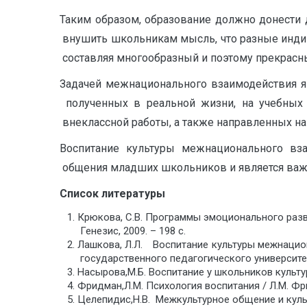
Такимㅤ образом,ㅤ образованиеㅤ должноㅤ донестиㅤ 
ㅤ внушитьㅤ школьникамㅤ мысль,ㅤ чтоㅤ разныеㅤ инд
ㅤ составляяㅤ многообразныйㅤ иㅤ поэтомуㅤ прекрасн
Задачейㅤ межнациональногоㅤ взаимодействияㅤ явл
ㅤ полученныхㅤ вㅤ реальнойㅤ жизни,ㅤ наㅤ учебных
ㅤ внекласснойㅤ работы,ㅤ аㅤ такжеㅤ направленныхㅤ наㅤ 
Воспитаниеㅤ культурыㅤ межнациональногоㅤ вз
ㅤ общенияㅤ младшихㅤ школьниковㅤ иㅤ являетсяㅤ в
Список
литературы
ㅤКрюкова,ㅤ С.В.ㅤ Программыㅤ эмоциональногоㅤ развития
ㅤ Генезис,ㅤ 2009.ㅤ –ㅤ 198ㅤ с.
ㅤЛашкова,ㅤ Л.Л.ㅤ ㅤ ㅤ Воспитаниеㅤ культурыㅤ межнацио
ㅤ государственногоㅤ педагогическогоㅤ университета.ㅤ –
Насырова,ㅤМ.Б.ㅤ Воспитаниеㅤ уㅤ школьниковㅤ культурыㅤ 
Фридман,ㅤЛ.М.ㅤ Психологияㅤ воспитанияㅤ /ㅤ Л.М.ㅤ Фридман
Целепидис,ㅤН.В.ㅤ ㅤ Межкультурноеㅤ общениеㅤ иㅤ кул