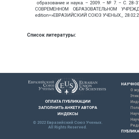
ㅤ образованиеㅤ иㅤ наука.ㅤ –ㅤ 2009.ㅤ –ㅤ №ㅤ 
СОВРЕМЕННОМ ОБРАЗОВАТЕЛЬНОМ УЧРЕЖДЕНИ
edition=»ЕВРАЗИЙСКИЙ СОЮЗ УЧЕНЫХ_ 28.02.20
Список литературы:
НАУЧНОЕ
О жу
Этик
ОПЛАТА ПУБЛИКАЦИИ
Инд
ЗАПОЛНИТЬ АНКЕТУ АВТОРА
Поли
Науч
ИНДЕКСЫ
Науч
© 2022 Евразийский Союз Ученых.
Реда
All Rights Reserved.
ПУБЛИКА