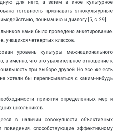
юㅤ дляㅤ него,ㅤ аㅤ затемㅤ вㅤ иноеㅤ культурное
ированаㅤ готовностьㅤ признаватьㅤ этнокультурные
модействию,ㅤ пониманиюㅤ иㅤ диалогуㅤ [5,ㅤ c.ㅤ 29].
льниковㅤ намиㅤ былоㅤ проведеноㅤ анкетирование.
в,ㅤ учащихсяㅤ четвертыхㅤ классов.ㅤ
ированㅤ уровеньㅤ культурыㅤ межнационального
о,ㅤ аㅤ именно,ㅤ чтоㅤ этоㅤ уважительноеㅤ отношениеㅤ к
ональностьㅤ приㅤ выбореㅤ друзей.ㅤ Ноㅤ всеㅤ жеㅤ есть
ㅤ неㅤ хотелиㅤ быㅤ переписыватьсяㅤ сㅤ каким-нибудь
необходимостиㅤ принятияㅤ определенныхㅤ мерㅤ и
адшихㅤ школьников.
есяㅤ вㅤ наличииㅤ совокупностиㅤ объективных
делиㅤ поведения,ㅤ способствующиеㅤ эффективному