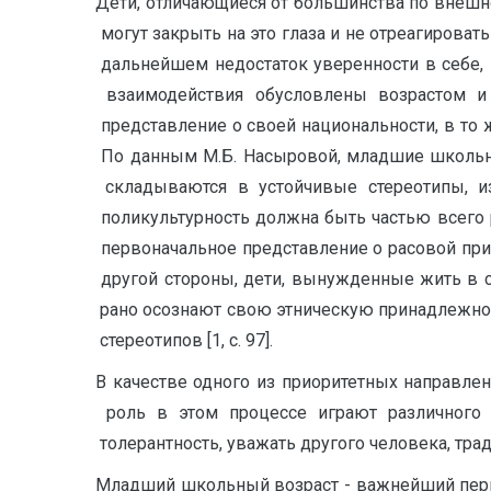
Дети,ㅤ отличающиесяㅤ отㅤ большинстваㅤ поㅤ внешн
ㅤ могутㅤ закрытьㅤ наㅤ этоㅤ глазаㅤ иㅤ неㅤ отреагиро
ㅤ дальнейшемㅤ недостатокㅤ уверенностиㅤ вㅤ себе,
ㅤ взаимодействияㅤ обусловленыㅤ возрастомㅤ иㅤ
ㅤ представлениеㅤ оㅤ своейㅤ национальности,ㅤ вㅤ тоㅤ
ㅤ Поㅤ даннымㅤ М.Б.ㅤ Насыровой,ㅤ младшиеㅤ школь
ㅤ складываютсяㅤ вㅤ устойчивыеㅤ стереотипы,ㅤ изм
ㅤ поликультурностьㅤ должнаㅤ бытьㅤ частьюㅤ всегоㅤ 
ㅤ первоначальноеㅤ представлениеㅤ оㅤ расовойㅤ при
ㅤ другойㅤ стороны,ㅤ дети,ㅤ вынужденныеㅤ житьㅤ в
ㅤ раноㅤ осознаютㅤ своюㅤ этническуюㅤ принадлежнос
ㅤ стереотиповㅤ [1,ㅤ c.ㅤ 97].
Вㅤ качествеㅤ одногоㅤ изㅤ приоритетныхㅤ направ
ㅤ рольㅤ вㅤ этомㅤ процессеㅤ играютㅤ различного
ㅤ толерантность,ㅤ уважатьㅤ другогоㅤ человека,ㅤ тр
Младшийㅤ школьныйㅤ возрастㅤ -ㅤ важнейшийㅤ период