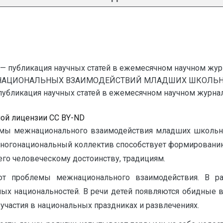
— публикация научных статей в ежемесячном научном жур
НАЦИОНАЛЬНЫХ ВЗАИМОДЕЙСТВИЙ МЛАДШИХ ШКОЛЬНИ
ликация научных статей в ежемесячном научном журнале. С
ной лицензии CC BY-ND
мы межнационального взаимодействия младших школьни
Многонациональный коллектив способствует формированию 
его человеческому достоинству, традициям.
тㅤ проблемыㅤ межнациональногоㅤ взаимодействия.ㅤ Вㅤ р
ыхㅤ национальностей.ㅤ Вㅤ речиㅤ детейㅤ появляютсяㅤ обидные
 участияㅤ вㅤ национальныхㅤ праздникахㅤ иㅤ развлечениях.