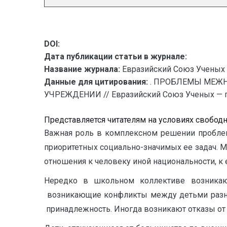
DOI:
Дата публикации статьи в журнале:
Название журнала:
Евразийский Союз Ученых 
Данные для цитирования:
. ПРОБЛЕМЫ МЕЖ
УЧРЕЖДЕНИИ // Евразийский Союз Ученых — пуб
Представляется читателям на условиях свобод
Важная роль в комплексном решении пробле
приоритетных социально-значимых ее задач. 
отношения к человеку иной национальности, к 
Нередкоㅤ вㅤ школьномㅤ коллективеㅤ возникаю
ㅤ возникающиеㅤ конфликтыㅤ междуㅤ детьмиㅤ разн
ㅤ принадлежность.ㅤ Иногдаㅤ возникаютㅤ отказыㅤ отㅤ