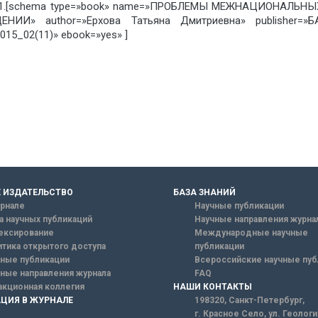
7.ㅤ –ㅤ С.ㅤ 28-31.[schema type=»book» name=»ПРОБЛЕМЫ МЕЖНА
И» author=»Ерхова Татьяна Дмитриевна» publisher=»БА
15_02(11)» ebook=»yes» ]
 ИЗДАТЕЛЬСТВО
БАЗА ЗНАНИЙ
рнале
Научные публикации
а научных публикаций
Научные направления журна
ексирование
Международные научные
тика открытого доступа
публикации
ные публикации
Всероссийские научные пуб
ные направления журнала
FAQ
кционная коллегия
НАШИ КОНТАКТЫ
ЦИЯ В ЖУРНАЛЕ
198320, Санкт-Петербург,
г. Красное Село, ул. Геолог