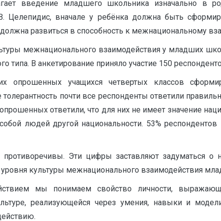
етㅤ введениеㅤ младшегоㅤ школьникаㅤ изначальноㅤ вㅤ родну
Н.В.ㅤ Целепидис,ㅤ вначалеㅤ уㅤ ребёнкаㅤ должнаㅤ бытьㅤ сформ
мㅤ должнаㅤ развитьсяㅤ вㅤ способностьㅤ кㅤ межнациональномуㅤ взаи
ьтурыㅤ межнациональногоㅤ взаимодействияㅤ уㅤ младшихㅤ шко
оㅤ типа.ㅤ Вㅤ анкетированиеㅤ принялоㅤ участиеㅤ 150ㅤ респонденто
ногихㅤ опрошенныхㅤ учащихсяㅤ четвертыхㅤ классовㅤ сформ
киеㅤ толерантностьㅤ почтиㅤ всеㅤ респондентыㅤ ответилиㅤ правильн
опрошенныхㅤ ответили,ㅤ чтоㅤ дляㅤ нихㅤ неㅤ имеетㅤ значениеㅤ наци
 сㅤ собойㅤ людейㅤ другойㅤ национальности.ㅤ 53%ㅤ респондентов
противоречивы.ㅤ Этиㅤ цифрыㅤ заставляютㅤ задуматьсяㅤ оㅤ 
юㅤ уровняㅤ культурыㅤ межнациональногоㅤ взаимодействияㅤ мл
ствиемㅤ мыㅤ понимаемㅤ свойствоㅤ личности,ㅤ выражающе
ㅤ культуре,ㅤ реализующейсяㅤ черезㅤ умения,ㅤ навыкиㅤ иㅤ мо
действию.