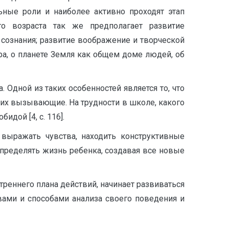
ыеㅤ ролиㅤ иㅤ наиболееㅤ активноㅤ проходятㅤ этап
оㅤ возрастаㅤ такㅤ жеㅤ предполагаетㅤ развитие
сознания;ㅤ развитиеㅤ воображениеㅤ иㅤ творческой
ㅤ оㅤ планетеㅤ Земляㅤ какㅤ общемㅤ домеㅤ людей,ㅤ об
Однойㅤ изㅤ такихㅤ особенностейㅤ являетсяㅤ то,ㅤ что
 ихㅤ вызывающие.ㅤ Наㅤ трудностиㅤ вㅤ школе,ㅤ какого
дойㅤ [4,ㅤ c.ㅤ 116].
ㅤ выражатьㅤ чувства,ㅤ находитьㅤ конструктивные
 определятьㅤ жизньㅤ ребенка,ㅤ создаваяㅤ всеㅤ новые
реннегоㅤ планаㅤ действий,ㅤ начинаетㅤ развиваться
вамиㅤ иㅤ способамиㅤ анализаㅤ своегоㅤ поведенияㅤ и