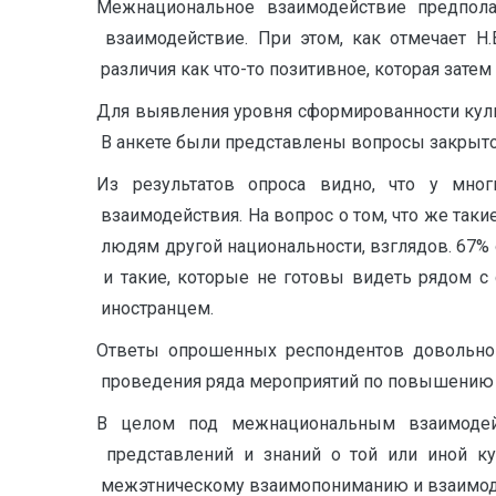
Межнациональноеㅤ взаимодействиеㅤ предполага
ㅤ взаимодействие.ㅤ Приㅤ этом,ㅤ какㅤ отмечаетㅤ 
ㅤ различияㅤ какㅤ что-тоㅤ позитивное,ㅤ котораяㅤ зате
Дляㅤ выявленияㅤ уровняㅤ сформированностиㅤ кул
ㅤ Вㅤ анкетеㅤ былиㅤ представленыㅤ вопросыㅤ закрытог
Изㅤ результатовㅤ опросаㅤ видно,ㅤ чтоㅤ уㅤ м
ㅤ взаимодействия.ㅤ Наㅤ вопросㅤ оㅤ том,ㅤ чтоㅤ жеㅤ та
ㅤ людямㅤ другойㅤ национальности,ㅤ взглядов.ㅤ 67%ㅤ 
ㅤ иㅤ такие,ㅤ которыеㅤ неㅤ готовыㅤ видетьㅤ рядомㅤ
ㅤ иностранцем.ㅤ
Ответыㅤ опрошенныхㅤ респондентовㅤ довольноㅤ 
ㅤ проведенияㅤ рядаㅤ мероприятийㅤ поㅤ повышени
Вㅤ целомㅤ подㅤ межнациональнымㅤ взаимодей
ㅤ представленийㅤ иㅤ знанийㅤ оㅤ тойㅤ илиㅤ иной
ㅤ межэтническомуㅤ взаимопониманиюㅤ иㅤ взаимо