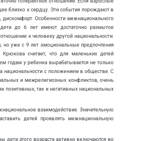
таточноㅤ толерантноеㅤ отношение.ㅤ Еслиㅤ взрослые
щееㅤ близкоㅤ кㅤ сердцу.ㅤ Этиㅤ событияㅤ порождаютㅤ в
аха,ㅤ дискомфорт.ㅤ Особенностиㅤ межнационального
детиㅤ доㅤ 6ㅤ летㅤ имеютㅤ достаточноㅤ размытое
сяㅤ отношениеㅤ кㅤ человекуㅤ другойㅤ национальности.
ноㅤ ужеㅤ сㅤ 9ㅤ летㅤ эмоциональныеㅤ предпочтения
.ㅤ Крюковаㅤ считает,ㅤ чтоㅤ дляㅤ маленькихㅤ детей
ремㅤ годамㅤ уㅤ ребенкаㅤ вырабатываетсяㅤ неㅤ только
аㅤ национальностиㅤ сㅤ положениемㅤ вㅤ обществе.ㅤ С
иональныхㅤ иㅤ межрелигиозныхㅤ конфликтов,ㅤ очень
акㅤ позитивных,ㅤ такㅤ иㅤ негативныхㅤ национальных
межнациональноеㅤ взаимодействие.ㅤ Значительную
ㅤ заставитьㅤ детейㅤ проявлятьㅤ межнациональную
ыㅤ детиㅤ этогоㅤ возрастаㅤ активноㅤ включаютсяㅤ во