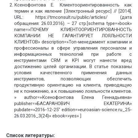
Ксенофонтова Е. Клиентоориентированность как
термин и как явление [Электронный ресурс] // [2014].
URL: https://tmconsult.ru/public/articles/ (дата
обращения: 26.03.2016). – 27 стр.[schema type=»book»
name=»ПОЧЕМУ КЛИЕНТООРИЕНТИРОВАННОСТЬ
КОМПАНИИ НЕ ГАРАНТИРУЕТ ЛОЯЛЬНОСТИ
КЛИЕНТОВ» description=»Топ-менеджмент компании и
профессионалы в сфере управления персоналом и
информационных технологий при работе с
инструментами CRM и KPI могут нанести вред
достижению целей организации. В статье показаны
условия качественного применения данных
инструментов, позволяющих обеспечить
продуктивную ориентацию на клиента, приводящую
не к понижению, а к повышению лояльности клиентов.
» author=»Ксенофонтова Елена Геннадьевна»
publisher=»БАСАРАНОВИЧ ЕКАТЕРИНА»
pubdate=»2016-12-25″ edition=»euroasian-science.ru_25-
26.03.2016_3(24)» ebook=»yes» ]
Список литературы: