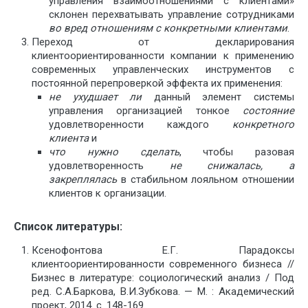
управления взаимоотношениями с клиентами»
склонен перехватывать управление сотрудниками
во вред отношениям с конкретными клиентами
.
Переход от декларирования
клиентоориентированности компании к применению
современных управленческих инструментов с
постоянной перепроверкой эффекта их применения:
не ухудшает ли
данный элемент системы
управления организацией тонкое
состояние
удовлетворенности каждого
конкретного
клиента
и
что нужно сделать
, чтобы разовая
удовлетворенность
не снижалась, а
закреплялась
в стабильном лояльном отношении
клиентов к организации.
Список литературы:
Ксенофонтова Е.Г. Парадоксы
клиентоориентированности современного бизнеса //
Бизнес в литературе: социологический анализ / Под
ред. С.А.Баркова, В.И.Зубкова. — М. : Академический
проект, 2014. с. 148-169.