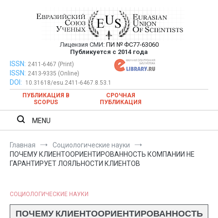
Перейти
к
содержимому
Лицензия СМИ:
ПИ № ФС77-63060
Евразийский Союз Ученых —
Публикуется с 2014 года
публикация научных статей в
ISSN:
Евразийский Союз Ученых — публикация научных статей в
2411-6467 (Print)
ISSN:
2413-9335 (Online)
ежемесячном научном журнале
ежемесячном научном журнале
DOI:
10.31618/esu.2411-6467.8.53.1
ПУБЛИКАЦИЯ В
СРОЧНАЯ
SCOPUS
ПУБЛИКАЦИЯ
MENU
Главная
Социологические науки
ПОЧЕМУ КЛИЕНТООРИЕНТИРОВАННОСТЬ КОМПАНИИ НЕ
ГАРАНТИРУЕТ ЛОЯЛЬНОСТИ КЛИЕНТОВ
СОЦИОЛОГИЧЕСКИЕ НАУКИ
ПОЧЕМУ КЛИЕНТООРИЕНТИРОВАННОСТЬ