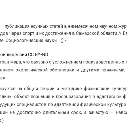
— публикация научных статей в ежемесячном научном жур
идов через спорт и их достижения в Самарской области //
 Социологические науки. ; ():-.
ной лицензии CC BY-ND
тран мира, что связано с усложнением производственных 
нием экологической обстановки и другими причинами, 
рт.
азируется на общей теории и методике физической культ
иплины объект познания и преобразования в адаптивной ф
будущих специалистов по адаптивной физической культуре 
кции на достаточно длительный срок, а зачастую — нав
.).