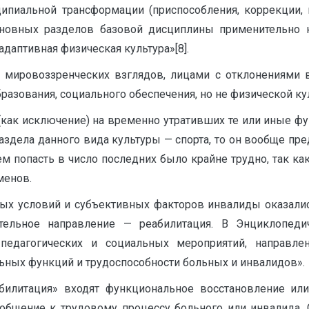
ципиальной трансформации (приспособления, коррекции, и
сновных разделов базовой дисциплины применительно 
даптивная физическая культура»[8].
мировоззренческих взглядов, лицами с отклонениями
разования, социального обеспечения, но не физической ку
как исключение) на временно утративших те или иные функ
раздела данного вида культуры — спорта, то он вообще п
м попасть в число последних было крайне трудно, так к
менов.
ных условий и субъективных факторов инвалиды оказали
ятельное направление — реабилитация. В Энциклопед
 педагогических и социальных мероприятий, направле
ьных функций и трудоспособности больных и инвалидов».
илитация» входят функциональное восстановление или 
общение к трудовому процессу больного или инвалида. 