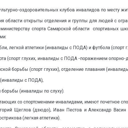
ультурно-оздоровительных клубов инвалидов по месту жит
ия области открыты отделения и группы для людей с ог
 министерству спорта Самарской области спортивных шко
ми:
и, легкой атлетики (инвалиды с ПОДА) и футбола (спорт гл
та (спорт глухих, инвалиды с ПОДА -поражением опорно-дв
кой борьбы (спорт глухих), отделение плавания (инвалиды
(инвалиды с ПОДА),
борьбы (инвалиды по слуху).
отающих со спортсменами-инвалидами, имеют почетное сп
игорий Щеглов (дзюдо), Иван Пестов и Александр Васин (
стрикова (легкая атлетика).