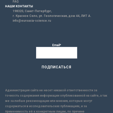
FAQ
НАШИ КОНТАКТЫ
198320, Санкт-Петербург,
г. Красное Село, ул. Геологическая, дом 44, ЛИТ А.
info@euroasia-science.ru
Email*
Администрация сайта не несет никакой ответственности за
точность содержания информации опубликованной на сайте, а так
же за любые рекомендации или мнения, которые могут
содержаться в исследовательских публикациях, и за
применимость её к конкретным лицам, по причине