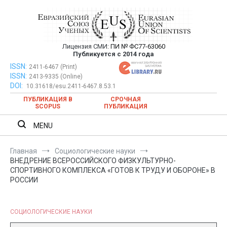
Перейти
к
содержимому
Лицензия СМИ:
ПИ № ФС77-63060
Евразийский Союз Ученых —
Публикуется с 2014 года
публикация научных статей в
ISSN:
Евразийский Союз Ученых — публикация научных статей в
2411-6467 (Print)
ISSN:
2413-9335 (Online)
ежемесячном научном журнале
ежемесячном научном журнале
DOI:
10.31618/esu.2411-6467.8.53.1
ПУБЛИКАЦИЯ В
СРОЧНАЯ
SCOPUS
ПУБЛИКАЦИЯ
MENU
Главная
Социологические науки
ВНЕДРЕНИЕ ВСЕРОССИЙСКОГО ФИЗКУЛЬТУРНО-
СПОРТИВНОГО КОМПЛЕКСА «ГОТОВ К ТРУДУ И ОБОРОНЕ» В
РОССИИ
СОЦИОЛОГИЧЕСКИЕ НАУКИ