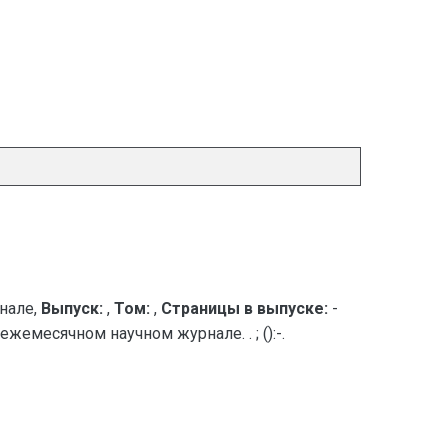
нале,
Выпуск:
,
Том:
,
Страницы в выпуске:
-
ежемесячном научном журнале. . ; ():-.