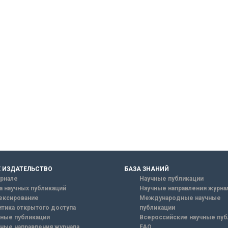
 ИЗДАТЕЛЬСТВО
БАЗА ЗНАНИЙ
рнале
Научные публикации
а научных публикаций
Научные направления журна
ексирование
Международные научные
тика открытого доступа
публикации
ные публикации
Всероссийские научные пуб
ные направления журнала
FAQ