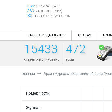
Перейти
ISSN:
к
2411-6467 (Print)
ISSN:
содержимому
2413-9335 (Online)
DOI:
10.31618/ESU.2413-9335
НАУЧНОЕ ИЗДАТЕЛЬСТВО
АВТОРАМ
ПУБЛ
15433
472
статей опубликовано
тома
Главная
Архив журнала: «Евразийский Союз Учен
Номер части:
Журнал