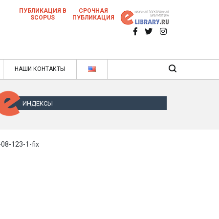
ПУБЛИКАЦИЯ В
СРОЧНАЯ
SCOPUS
ПУБЛИКАЦИЯ
 научных статей в ежемесячном научном
нале
ячном научном журнале
НАШИ КОНТАКТЫ
ИНДЕКСЫ
-08-123-1-fix