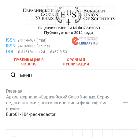
Перейти
к
содержимому
Лицензия СМИ:
ПИ № ФС77-63060
Евразийский Союз Ученых —
Публикуется с 2014 года
публикация научных статей в
ISSN:
Евразийский Союз Ученых — публикация научных статей в
2411-6467 (Print)
ISSN:
2413-9335 (Online)
ежемесячном научном журнале
ежемесячном научном журнале
DOI:
10.31618/esu.2411-6467.8.53.1
ПУБЛИКАЦИЯ В
СРОЧНАЯ
SCOPUS
ПУБЛИКАЦИЯ
MENU
Главная
Архив журнала: «Евразийский Союз Ученых. Серия:
педагогические, психологические и философские
науки»
Euro01-104-ped-redactor