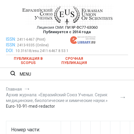
Перейти
к
содержимому
Лицензия СМИ:
ПИ № ФС77-63060
Евразийский Союз Ученых —
Публикуется с 2014 года
публикация научных статей в
ISSN:
Евразийский Союз Ученых — публикация научных статей в
2411-6467 (Print)
ISSN:
2413-9335 (Online)
ежемесячном научном журнале
ежемесячном научном журнале
DOI:
10.31618/esu.2411-6467.8.53.1
ПУБЛИКАЦИЯ В
СРОЧНАЯ
SCOPUS
ПУБЛИКАЦИЯ
MENU
Главная
Архив журнала: «Евразийский Союз Ученых. Серия:
медицинские, биологические и химические науки.»
Euro-10-91-med-redactor
Номер части: