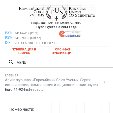
Перейти
к
содержимому
Лицензия СМИ:
ПИ № ФС77-63060
Евразийский Союз Ученых —
Публикуется с 2014 года
публикация научных статей в
ISSN:
Евразийский Союз Ученых — публикация научных статей в
2411-6467 (Print)
ISSN:
2413-9335 (Online)
ежемесячном научном журнале
ежемесячном научном журнале
DOI:
10.31618/esu.2411-6467.8.53.1
ПУБЛИКАЦИЯ В
СРОЧНАЯ
SCOPUS
ПУБЛИКАЦИЯ
MENU
Главная
Архив журнала: «Евразийский Союз Ученых. Серия:
исторические, политические и социологические науки»
Euro-11-92-hist-redactor
Номер части: