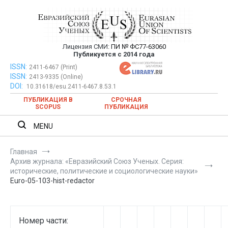
Перейти
к
содержимому
Лицензия СМИ:
ПИ № ФС77-63060
Евразийский Союз Ученых —
Публикуется с 2014 года
публикация научных статей в
ISSN:
Евразийский Союз Ученых — публикация научных статей в
2411-6467 (Print)
ISSN:
2413-9335 (Online)
ежемесячном научном журнале
ежемесячном научном журнале
DOI:
10.31618/esu.2411-6467.8.53.1
ПУБЛИКАЦИЯ В
СРОЧНАЯ
SCOPUS
ПУБЛИКАЦИЯ
MENU
Главная
Архив журнала: «Евразийский Союз Ученых. Серия:
исторические, политические и социологические науки»
Euro-05-103-hist-redactor
Номер части: