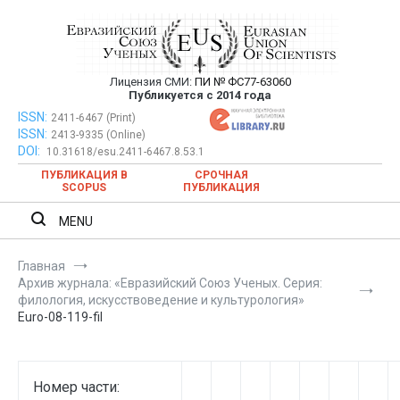
Перейти
к
содержимому
Лицензия СМИ:
ПИ № ФС77-63060
Евразийский Союз Ученых —
Публикуется с 2014 года
публикация научных статей в
ISSN:
Евразийский Союз Ученых — публикация научных статей в
2411-6467 (Print)
ISSN:
2413-9335 (Online)
ежемесячном научном журнале
ежемесячном научном журнале
DOI:
10.31618/esu.2411-6467.8.53.1
ПУБЛИКАЦИЯ В
СРОЧНАЯ
SCOPUS
ПУБЛИКАЦИЯ
MENU
Главная
Архив журнала: «Евразийский Союз Ученых. Серия:
филология, искусствоведение и культурология»
Euro-08-119-fil
Номер части: