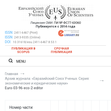
Перейти
к
содержимому
Лицензия СМИ:
ПИ № ФС77-63060
Евразийский Союз Ученых —
Публикуется с 2014 года
публикация научных статей в
ISSN:
Евразийский Союз Ученых — публикация научных статей в
2411-6467 (Print)
ISSN:
2413-9335 (Online)
ежемесячном научном журнале
ежемесячном научном журнале
DOI:
10.31618/esu.2411-6467.8.53.1
ПУБЛИКАЦИЯ В
СРОЧНАЯ
SCOPUS
ПУБЛИКАЦИЯ
MENU
Главная
Архив журнала: «Евразийский Союз Ученых. Серия:
экономические и юридические науки»
Euro-03-96-eco-2-editor
Номер части: