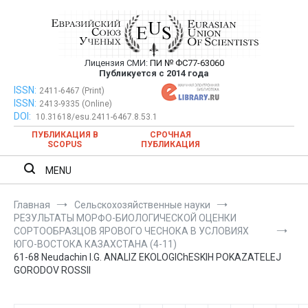
Перейти
к
содержимому
Лицензия СМИ:
ПИ № ФС77-63060
Евразийский Союз Ученых —
Публикуется с 2014 года
публикация научных статей в
ISSN:
Евразийский Союз Ученых — публикация научных статей в
2411-6467 (Print)
ISSN:
2413-9335 (Online)
ежемесячном научном журнале
ежемесячном научном журнале
DOI:
10.31618/esu.2411-6467.8.53.1
ПУБЛИКАЦИЯ В
СРОЧНАЯ
SCOPUS
ПУБЛИКАЦИЯ
MENU
Главная
Сельскохозяйственные науки
РЕЗУЛЬТАТЫ МОРФО-БИОЛОГИЧЕСКОЙ ОЦЕНКИ
СОРТООБРАЗЦОВ ЯРОВОГО ЧЕСНОКА В УСЛОВИЯХ
ЮГО-ВОСТОКА КАЗАХСТАНА (4-11)
61-68 Neudachin I.G. ANALIZ EKOLOGIChESKIH POKAZATELEJ
GORODOV ROSSII