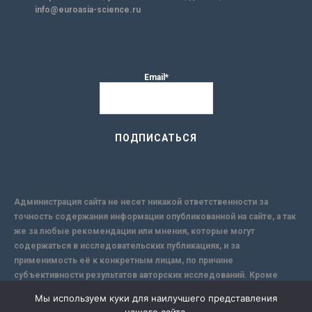
info@euroasia-science.ru
Email*
Администрация сайта не несет никакой ответственности за
точность содержания информации опубликованной на сайте, а так
же за любые рекомендации или мнения, которые могут
содержаться в исследовательских публикациях, и за
применимость её к конкретным лицам, по причине
субъективности результатов авторских исследований. Кроме
того, поскольку интернет не обеспечивает в полной мере
Мы используем куки для наилучшего представления
надежной защиты информации, Сайт не несет ответственности за