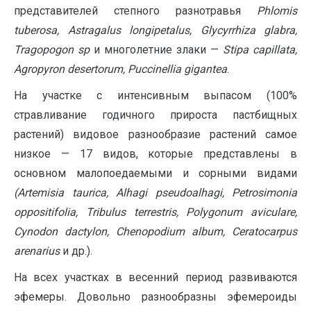
представителей степного разнотравья
Phlomis
tuberosa
,
Astragalus
longipetalus
,
Glycyrrhiza
glabra
,
Tragopogon
sp
и многолетние злаки —
Stipa
capillata
,
Agropyron
desertorum
,
Puccinellia
gigantea
.
На участке с интенсивным выпасом (100%
стравливание годичного прироста пастбищных
растений) видовое разнообразие растений самое
низкое — 17 видов, которые представлены в
основном малопоедаемыми и сорными видами
(
Artemisia
taurica
,
Alhagi
pseudoalhagi
,
Petrosimonia
oppositifolia
,
Tribulus
terrestris
,
Polygonum
aviculare
,
Cynodon
dactylon
,
Chenopodium
album
,
Ceratocarpus
arenarius
и др.).
На всех участках в весенний период развиваются
эфемеры. Довольно разнообразны эфемероиды