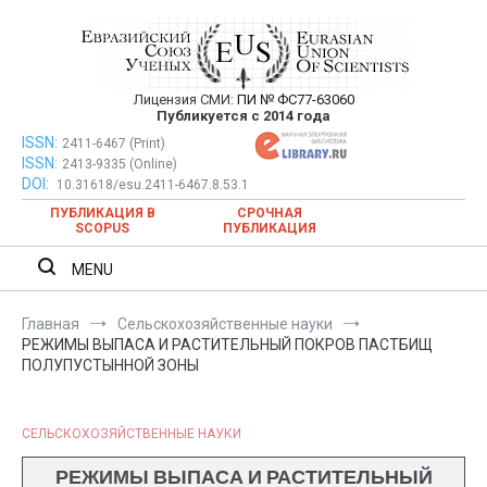
Перейти
к
содержимому
Лицензия СМИ:
ПИ № ФС77-63060
Евразийский Союз Ученых —
Публикуется с 2014 года
публикация научных статей в
ISSN:
Евразийский Союз Ученых — публикация научных статей в
2411-6467 (Print)
ISSN:
2413-9335 (Online)
ежемесячном научном журнале
ежемесячном научном журнале
DOI:
10.31618/esu.2411-6467.8.53.1
ПУБЛИКАЦИЯ В
СРОЧНАЯ
SCOPUS
ПУБЛИКАЦИЯ
MENU
Главная
Сельскохозяйственные науки
РЕЖИМЫ ВЫПАСА И РАСТИТЕЛЬНЫЙ ПОКРОВ ПАСТБИЩ
ПОЛУПУСТЫННОЙ ЗОНЫ
СЕЛЬСКОХОЗЯЙСТВЕННЫЕ НАУКИ
РЕЖИМЫ ВЫПАСА И РАСТИТЕЛЬНЫЙ