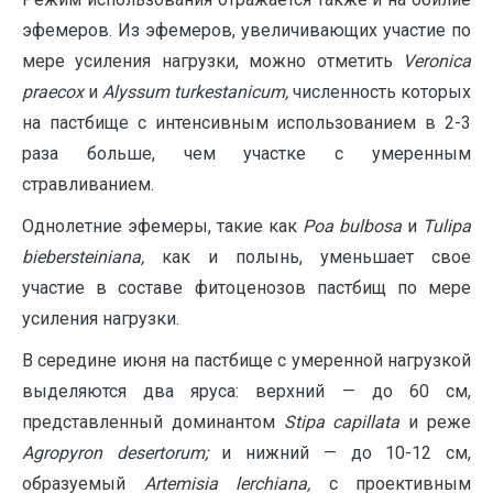
эфемеров. Из эфемеров, увеличивающих участие по
мере усиления нагрузки, можно отметить
Veronica
praecox
и
Alyssum
turkestanicum
,
численность которых
на пастбище с интенсивным использованием в 2-3
раза больше, чем участке с умеренным
стравливанием.
Однолетние эфемеры, такие как
Poa bulbosa
и
Tulipa
biebersteiniana,
как и полынь, уменьшает свое
участие в составе фитоценозов пастбищ по мере
усиления нагрузки.
В середине июня на пастбище с умеренной нагрузкой
выделяются два яруса: верхний — до 60 см,
представленный доминантом
Stipa
capillata
и реже
Agropyron
desertorum
;
и нижний — до 10-12 см,
образуемый
Artemisia lerchiana,
с проективным