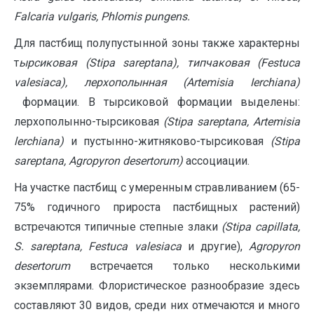
Falcaria vulgaris, Phlomis pungens.
Для пастбищ полупустынной зоны также характерны
т
ырсиковая (Stipa sareptana),
типчаковая
(Festuca
valesiaca), лерхополынная (Artemisia Ierchiana)
формации. В тырсиковой формации выделены:
лерхополынно-тырсиковая
(Stipa
sareptana, Artemisia
lerchiana)
и пустынно-житняково-тырсиковая
(Stipa
sareptana, Agropyron desertorum)
ассоциации.
На участке пастбищ с умеренным стравливанием (65-
75% годичного прироста пастбищных растений)
встречаются типичные степные злаки
(
Stipa capillata,
S. sareptana, Festuca valesiaca
и другие),
Agropyron
desertorum
встречается только несколькими
экземплярами. Флористическое разнообразие здесь
составляют 30 видов, среди них отмечаются и много