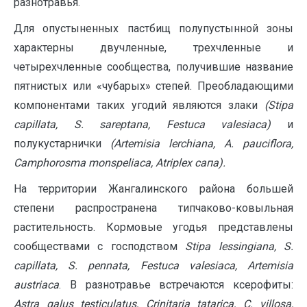
разнотравья.
Для опустыненных пастбищ полупустынной зоны
характерны двучленные, трехчленные и
четырехчленные сообщества, получившие название
пятнистых или «чубарых» степей. Преобладающими
компонентами таких угодий являются злаки
(Stipa
capillata, S. sareptana, Festuca valesiaca)
и
полукустарнички
(Artemisia lerchiana, A. pauciflora,
Camphorosma monspeliaca, Atriplex сапа).
На территории Жангалинского района большей
степени распространена типчаково-ковыльная
растительность. Кормовые угодья представлены
сообществами с господством
S
tipa lessingiana, S.
capillata, S. pennata, Festuca valesiaca, Artemisia
austriaca
. В разнотравье встречаются ксерофиты:
Astra galus testiculatus, Crinitaria tatarica, С. villosa,