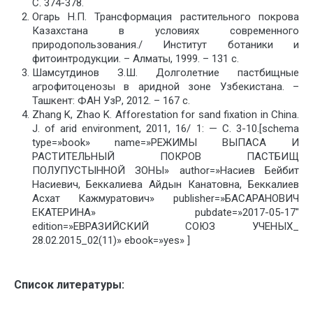
С. 374-378.
Огарь Н.П. Трансформация растительного покрова
Казахстана в условиях современного
природопользования./ Институт ботаники и
фитоинтродукции. – Алматы, 1999. – 131 с.
Шамсутдинов З.Ш. Долголетние пастбищные
агрофитоценозы в аридной зоне Узбекистана. –
Ташкент: ФАН УзР, 2012. – 167 с.
Zhang K, Zhao K. Afforestation for sand fixation in China.
J. of arid environmеnt, 2011, 16/ 1: — С. 3-10.[schema
type=»book» name=»РЕЖИМЫ ВЫПАСА И
РАСТИТЕЛЬНЫЙ ПОКРОВ ПАСТБИЩ
ПОЛУПУСТЫННОЙ ЗОНЫ» author=»Насиев Бейбит
Насиевич, Беккалиева Айдын Канатовна, Беккалиев
Асхат Кажмуратович» publisher=»БАСАРАНОВИЧ
ЕКАТЕРИНА» pubdate=»2017-05-17″
edition=»ЕВРАЗИЙСКИЙ СОЮЗ УЧЕНЫХ_
28.02.2015_02(11)» ebook=»yes» ]
Список литературы: