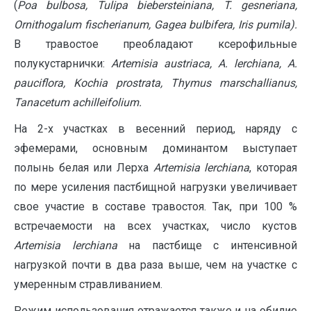
(
Poa bulbosa,
Tulipa biebersteiniana, T. gesneriana,
Ornithogalum fischerianum, Gagea bulbifera, Iris pumila).
В травостое преобладают ксерофильные
полукустарнички:
Artemisia austriaca, A. lerchiana, A.
pauciflora, Kochia prostrata, Thymus marschallianus,
Tanacetum achilleifolium.
На 2-х участках в весенний период, наряду с
эфемерами, основным доминантом выступает
полынь белая или Лерха
Artemisia lerchiana
, которая
по мере усиления пастбищной нагрузки увеличивает
свое участие в составе травостоя. Так, при 100 %
встречаемости на всех участках, число кустов
Artemisia lerchiana
на пастбище с интенсивной
нагрузкой почти в два раза выше, чем на участке с
умеренным стравливанием.
Режим использования отражается также и на обилие