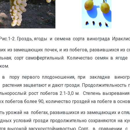
Рис.1-2. Гроздь, ягоды и семена сорта винограда Ираклис
их из замещающих почек, и из побегов, развившихся из с
ьная; сорт самофертильный. Количество семян в ягоде —
ком.
т в пору первого плодоношения, при закладке виног
тения зацветают и дают грозди. Продолжительность про
ильнорослый: рост побегов 2.1-3,0 м. Степень вызревани
х побегов более 90, количество гроздей на побеге в осно
вать урожай на побегах, развившихся из замещающих и спя
дных условий грозди продолжительно сохраняются на кус
ается высокой засухоустойчивостью. Сорт, в сравнении 