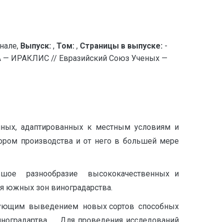
нале,
Выпуск:
,
Том:
,
Страницы в выпуске:
-
ИРАКЛИС // Евразийский Союз Ученых —
ных, адаптированных к местным условиям и
тором производства и от него в большей мере
ьшое разнообразие высококачественных и
я южных зон виноградарства.
ледующим выведением новых сортов способных
иноградартва. Для проведения исследований