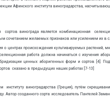
екции Афинского института виноградарства, насчитывающ
 сортов винограда является комбинационная селекция
ым сочетанием желаемых признаков или усилением их в сл
я о центрах происхождения культивируемых растений, мн
селекционная работа должна начинаться с изучения абори
гибридизации ценных аборигенных форм и сортов [4]. П
сортов сказано в предыдущих наших работах [7-13]
 институту виноградарства (Греция), путём скрещивания
у. Автор созданного сорта: исследователь Пантелей Заман