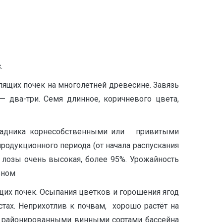
.
пящих почек на многолетней древесине. Завязь
 два-три. Семя длинное, коричневого цвета,
радника корнесобственными или привитыми
дукционного периода (от начала распускания
я лозы очень высокая, более 95%. Урожайность
вном
щих почек. Осыпания цветков и горошения ягод
тах. Неприхотлив к почвам, хорошо растёт на
с районированными винными сортами бассейна