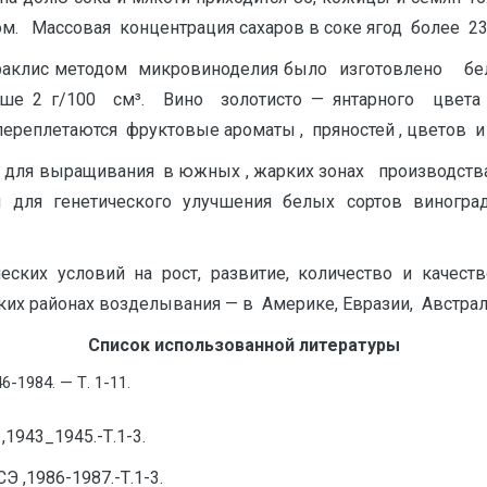
Массовая концентрация сахаров в соке ягод более 230 г
раклис методом микровиноделия было изготовлено бело
меньше 2 г/100 см³. Вино золотисто — янтарного цве
переплетаются фруктовые ароматы , пряностей , цветов и
я для выращивания в южных , жарких зонах производст
я для генетического улучшения белых сортов виногра
ских условий на рост, развитие, количество и качест
ких районах возделывания — в Америке, Евразии, Австрал
С
пи
с
ок использованной литературы
-1984. — Т. 1-11.
,1943_1945.-Т.1-3.
 ,1986-1987.-Т.1-3.