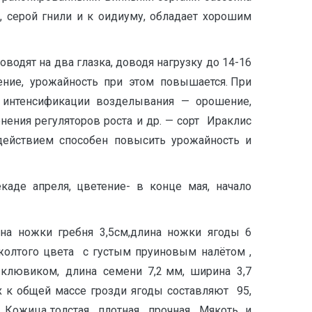
, серой гнили и к оидиуму, обладает хорошим
оводят на два глазка, доводя нагрузку до 14-16
ение, урожайность при этом повышается. При
интенсификации возделывания — орошение,
ения регуляторов роста и др. — сорт Ираклис
действием способен повысить урожайность и
каде апреля, цветение- в конце мая, начало
ина ножки гребня 3,5см,длина ножки ягоды 6
-жолтого цвета с густым пруиновым налётом ,
им клювиком, длина семени 7,2 мм, ширина 3,7
ах к общей массе грозди ягоды составляют 95,
. Кожица толстая, плотная, прочная. Мякоть и