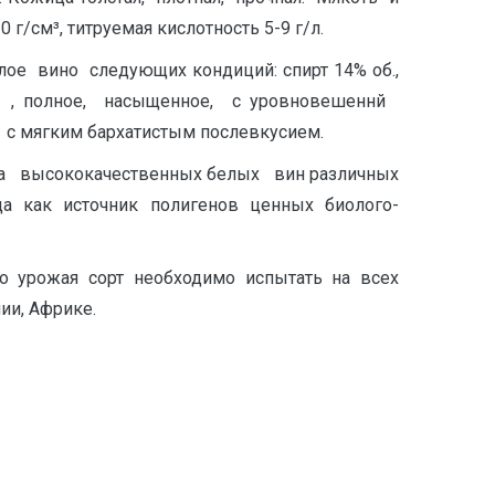
/см³, титруемая кислотность 5-9 г/л.
е вино следующих кондиций: спирт 14% об.,
та , полное, насыщенное, с уровновешеннй
 с мягким бархатистым послевкусием.
ва высококачественных белых вин различных
да как источник полигенов ценных биолого-
во урожая сорт необходимо испытать на всех
ии, Африке.