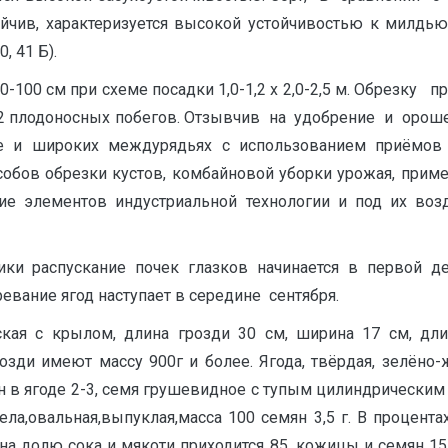
ойчив, характеризуется высокой устойчивостью к милдью
 41 Б).
-100 см при схеме посадки 1,0-1,2 х 2,0-2,5 м. Обрезку пр
 12 плодоносных побегов. Отзывчив на удобрение и орош
е и широких междурядьях с использованием приёмов 
обов обрезки кустов, комбайновой уборки урожая, примен
ие элементов индустриальной технологии и под их воз
тики распускание почек глазков начинается в первой де
ревание ягод наступает в середине сентября.
ская с крылом, длина грозди 30 см, ширина 17 см, дл
розди имеют массу 900г и более. Ягода, твёрдая, зелёно
емян в ягоде 2-3, семя грушевидное с тупым цилиндрическ
ела,овальная,выпуклая,масса 100 семян 3,5 г. В процент
на долю сока и мякоти приходится 85, кожицы и семян 15