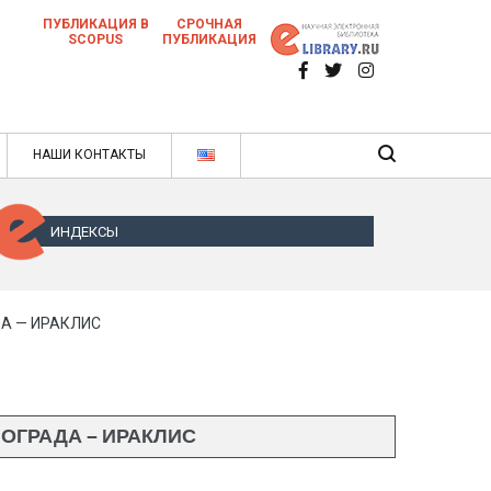
ПУБЛИКАЦИЯ В
СРОЧНАЯ
SCOPUS
ПУБЛИКАЦИЯ
 научных статей в ежемесячном научном
нале
ячном научном журнале
НАШИ КОНТАКТЫ
ИНДЕКСЫ
А — ИРАКЛИС
ОГРАДА — ИРАКЛИС