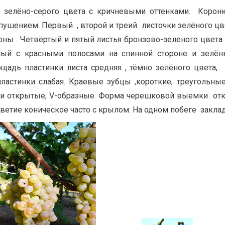
 зелёно-cерого цвета с кричневыми оттенками. Коронк
ушением. Первый , второй и треий листочки зелёного цв
ны . Четвёртый и пятый листья бронзово-зеленого цвета 
ный с красными полосами на спинной стороне и зел
дь пластинки листа средняя , тёмно зелёного цвета, пя
пластинки слабая. Краевые зубцы ,короткие, треугольн
и открытые, V-образные. Форма черешковой выемки от
етие коническое часто с крылом. На одном побеге заклад