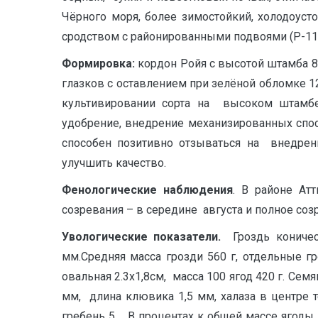
Чёрного моря, более зимостойкий, холодоуст
сродством с районированными подвоями (Р-110,
Ф
ормировка:
кордон Ройя с высотой штамба 80
глазков с оставлением при зелёной обломке
культивировании сорта на высоком штамб
удобрение, внедрение механизированных спос
способен позитивно отзываться на внедрен
улучшить качество.
Ф
е
н
о
л
о
г
и
чес
к
и
е наблюдения
. В районе Ат
созревания – в середине августа и полное соз
У
в
о
л
огические показатели.
Гроздь кониче
мм.Средняя масса грозди 560 г, отдельные г
овальная 2.3х1,8см, масса 100 ягод 420 г. С
мм, длина клювика 1,5 мм, халаза в центре т
гребень 5. В процентах к общей массе ягоды 