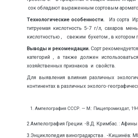
сок обладают выраженным сортовым ароматом. 
Те
хнологические особенности.
Из сорта И
титруемая кислотность 5-7 г/л, сахаров 
кислотностью , свежим букетом , в котором 
В
ы
в
оды и рекомендации.
Сорт рекомендуетс
категорий , а также должен использоватьс
хозяйственных признаков и свойств.
Для выявления влияния различных экологиче
континентах в различных эколого-географичес
Ампелография СССР. — М.: Пищепромиздат, 1946
2.Ампелография Греции. -В.Д. Кримбас. : Афины 
3.Энциклопедия виноградарства . -Кишинёв: МСЭ