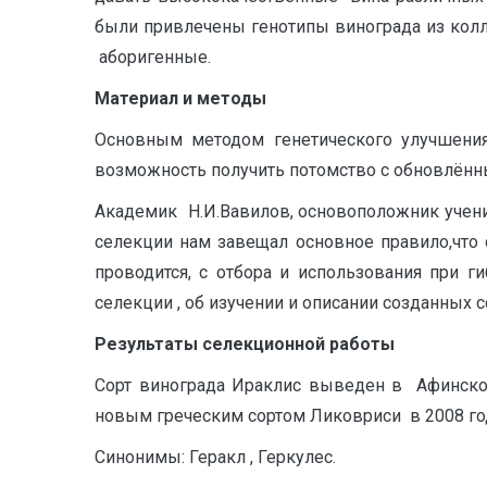
были привлечены генотипы винограда из колл
аборигенные.
М
атериал и методы
Основным методом генетического улучшения
возможность получить потомство с обновлённ
Академик Н.И.Вавилов, основоположник учени
селекции нам завещал основное правило,что 
проводится, с отбора и использования при 
селекции , об изучении и описании созданных 
Р
е
з
ультаты селекционной работы
Сорт винограда Ираклис выведен в Афинском
новым греческим сортом Ликовриси в 2008 год
Синонимы: Геракл , Геркулес.