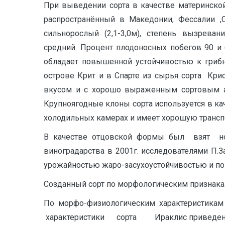
При выведении сорта в качестве материнск
распространённый в Македонии, Фессалии ,
сильнорослый (2,1-3,0м), степень вызревани
средний. Процент плодоносных побегов 90 и 
обладает повышенной устойчивостью к грибны
острове Крит и в Спарте из сырья сорта Кр
вкусом и с хорошо выраженным сортовым ар
Крупноягодные клоны сорта используется в кач
холодильных камерах и имеет хорошую транспор
В качестве отцовской формы был взят но
виноградарства в 2001г. исследователями П.
урожайностью жаро-засухоустойчивостью и по
Созданный сорт по морфологическим признака
По морфо-физиологическим характеристикам
характеристики сорта Ираклис приведены 