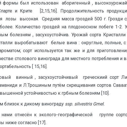
ой формы был использован аборигенный , высокоурожа
Спарте и Крите [2,15,16]. Продолжительность продук
я лозы высокая. Средняя масса гроздей 500 г. Грозди 
более. Количество гроздей на плодоносном побеге 1-2. У
м болезням , засухоустойчив. Урожай сорта Кристалли 
исталли выробатывают белые вина : округлые, полные, 
оматом; сорт используется так же и для приготовлени
естве столового винограда для местного потребления и в
табельность [ 15,16].
вый винный , засухоустойчивый греческиий сорт Ли
Заманиди и Л.Трошиным путём скрещивания сортов Савва
вышенной устойчивостью к грбным болезням [10].
м близок к дикому винограду
ss
p
.
s
il
ve
s
t
r
i
s
G
me
l
.
 нами отнесён к эколого-географической группе сор
ниже согласно [17].