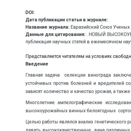
DOI:
Дата публикации статьи в журнале:
Название журнала:
Евразийский Союз Ученых 
Данные для цитирования:
. НОВЫЙ ВЫСОКОУР
публикация научных статей в ежемесячном научн
Представляется читателям на условиях свобод
В
в
е
д
е
н
ие
Главная задача селекции винограда заклю
устойчивых против болезней и вредителей со
зависят количество и качество урожая, а также
Многолетние ампелографические исследо
высокоурожайных винных белоягодных сортов 
Целью работы являлся анализ генетического
давать высококачественные вина различных