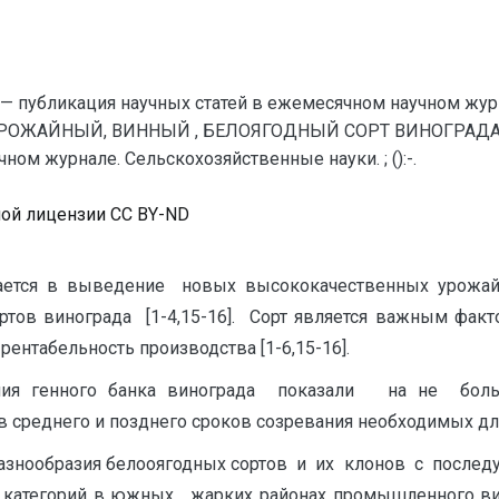
— публикация научных статей в ежемесячном научном жур
ОЖАЙНЫЙ, ВИННЫЙ , БЕЛОЯГОДНЫЙ СОРТ ВИНОГРАДА — 
ом журнале. Сельскохозяйственные науки. ; ():-.
ной лицензии CC BY-ND
чается в выведение новых высококачественных урожай
ртов винограда [1-4,15-16]. Сорт является важным фак
 рентабельность производства [1-6,15-16].
вания генного банка винограда показали на не бол
среднего и позднего сроков созревания необходимых дл
 разнообразия белооягодных сортов и их клонов с пос
 категорий в южных , жарких районах промышленного в