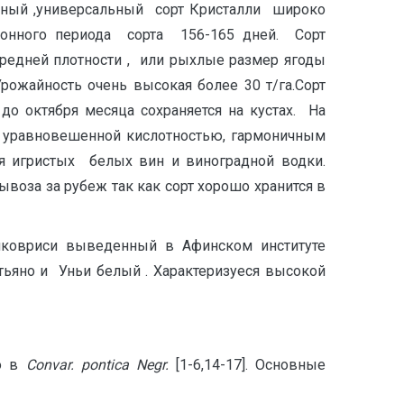
йный ,универсальный сорт Кристалли широко
ционного периода сорта 156-165 дней. Сорт
средней плотности , или рыхлые размер ягоды
рожайность очень высокая более 30 т/га.Сорт
до октября месяца сохраняется на кустах. На
с уравновешенной кислотностью, гармоничным
я игристых белых вин и виноградной водки.
ывоза за рубеж так как сорт хорошо хранится в
ковриси выведенный в Афинском институте
тьяно и Уньи белый . Характеризуеся высокой
то в
С
onva
r
.
pontica
Ne
gr
.
[1-6,14-17]. Основные