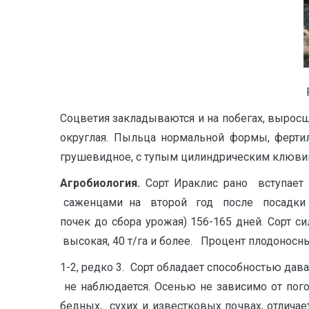
Соцветия закладываются и на побегах, выросш
округлая. Пыльца нормальной формы, фертил
грушевидное, с тупым цилиндрическим клюви
А
г
р
о
б
и
о
л
огия.
Сорт Ираклис рано вступае
саженцами на второй год после посадки рас
почек до сбора урожая) 156-165 дней. Сорт с
высокая, 40 т/га и более. Процент плодоносны
1-2, редко 3. Сорт обладает способностью да
не наблюдается. Осенью не зависимо от пого
бедных, сухих и известковых почвах, отлич