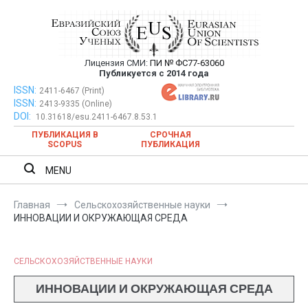
Перейти
к
содержимому
Лицензия СМИ:
ПИ № ФС77-63060
Евразийский Союз Ученых —
Публикуется с 2014 года
публикация научных статей в
ISSN:
Евразийский Союз Ученых — публикация научных статей в
2411-6467 (Print)
ISSN:
2413-9335 (Online)
ежемесячном научном журнале
ежемесячном научном журнале
DOI:
10.31618/esu.2411-6467.8.53.1
ПУБЛИКАЦИЯ В
СРОЧНАЯ
SCOPUS
ПУБЛИКАЦИЯ
MENU
Главная
Сельскохозяйственные науки
ИННОВАЦИИ И ОКРУЖАЮЩАЯ СРЕДА
СЕЛЬСКОХОЗЯЙСТВЕННЫЕ НАУКИ
ИННОВАЦИИ И ОКРУЖАЮЩАЯ СРЕДА