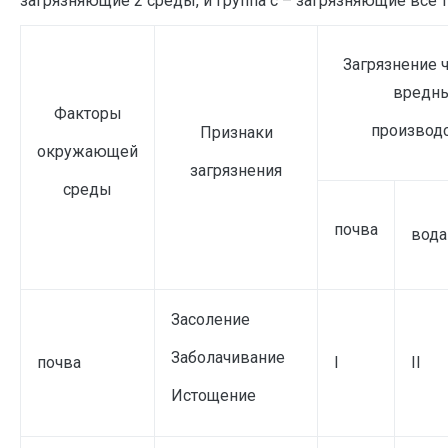
загрязняющие 2 среды, и группа с – загрязняющие все 
Загрязнени
вредн
Факторы
производ
Признаки
окружающей
загрязнения
среды
почва
вода
Засоление
Заболачивание
почва
I
II
Истощение