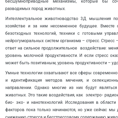
бесшумноприводные механизмы, которые бы соче
разводимых пород животных.
Интеллектуальное животноводство 3Д мышления пос
хозяйстве и за ним несомненное будущее. Вместе с
безотходных технологий, техники с готовыми упра
нейрогуморальных систем организма – стресс. Стресс 
ответ на сильное продолжительное воздействие: меня
уровень молочной продуктивности. И если стресс оказ
может быть позитивным, уровень продуктивности – удой
Умные технологии охватывают все сферы современной
и идентификация методов мечения, и селекцион
направлении. Однако многие из них будут являтьс
животных. Это такие воздействия, как электро- радио
био- эко- и нанотехнологий. Исследования в области 
факторов пока только начинаются, но уже сейчас м
снижению стресса и бесстрессовому содержанию живо