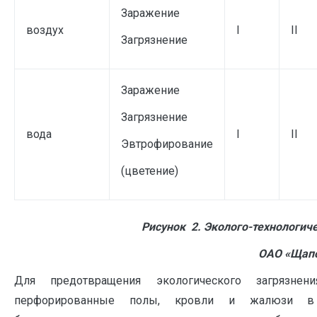
Заражение
воздух
I
II
Загрязнение
Заражение
Загрязнение
вода
I
II
Эвтрофирование
(цветение)
Рисунок 2. Эколого-технологич
ОАО «Щапо
Для предотвращения экологического загрязне
перфорированные полы, кровли и жалюзи в п