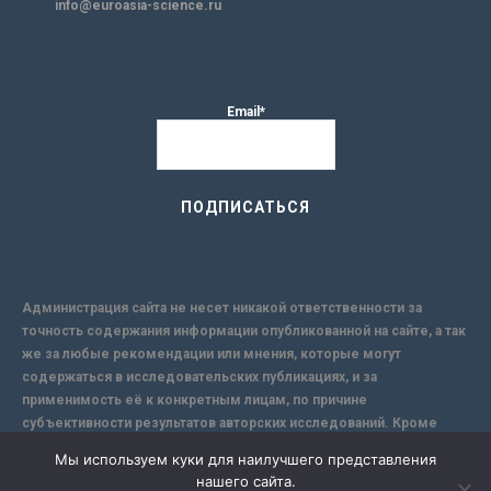
info@euroasia-science.ru
Email*
Администрация сайта не несет никакой ответственности за
точность содержания информации опубликованной на сайте, а так
же за любые рекомендации или мнения, которые могут
содержаться в исследовательских публикациях, и за
применимость её к конкретным лицам, по причине
субъективности результатов авторских исследований. Кроме
того, поскольку интернет не обеспечивает в полной мере
Мы используем куки для наилучшего представления
надежной защиты информации, Сайт не несет ответственности за
нашего сайта.