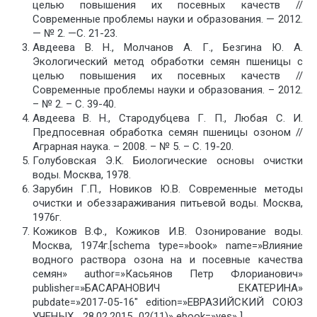
целью повышения их посевных качеств //
Современные проблемы науки и образования. — 2012.
— № 2. —С. 21-23.
Авдеева В. Н., Молчанов А. Г., Безгина Ю. А.
Экологический метод обработки семян пшеницы с
целью повышения их посевных качеств //
Современные проблемы науки и образования. – 2012.
– № 2. – С. 39-40.
Авдеева В. Н., Стародубцева Г. П., Любая С. И.
Предпосевная обработка семян пшеницы озоном //
Аграрная наука. – 2008. – № 5. – С. 19-20.
Голубовская Э.К. Биологические основы очистки
воды. Москва, 1978.
Зарубин Г.П., Новиков Ю.В. Современные методы
очистки и обеззараживания питьевой воды. Москва,
1976г.
Кожиков В.Ф., Кожиков И.В. Озонирование воды.
Москва, 1974г.[schema type=»book» name=»Влияние
водного раствора озона на и посевные качества
семян» author=»Касьянов Петр Флорианович»
publisher=»БАСАРАНОВИЧ ЕКАТЕРИНА»
pubdate=»2017-05-16″ edition=»ЕВРАЗИЙСКИЙ СОЮЗ
УЧЕНЫХ_ 28.02.2015_02(11)» ebook=»yes» ]