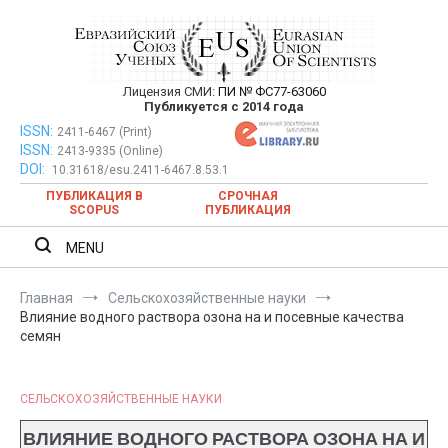
Перейти
к
содержимому
Лицензия СМИ:
ПИ № ФС77-63060
Евразийский Союз Ученых —
Публикуется с 2014 года
публикация научных статей в
ISSN:
Евразийский Союз Ученых — публикация научных статей в
2411-6467 (Print)
ISSN:
2413-9335 (Online)
ежемесячном научном журнале
ежемесячном научном журнале
DOI:
10.31618/esu.2411-6467.8.53.1
ПУБЛИКАЦИЯ В
СРОЧНАЯ
SCOPUS
ПУБЛИКАЦИЯ
MENU
Главная
Сельскохозяйственные науки
Влияние водного раствора озона на и посевные качества
семян
СЕЛЬСКОХОЗЯЙСТВЕННЫЕ НАУКИ
ВЛИЯНИЕ ВОДНОГО РАСТВОРА ОЗОНА НА И