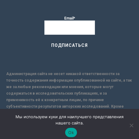
Email*
Администрация сайта не несет никакой ответственности за
точность содержания информации опубликованной на сайте, а так
же за любые рекомендации или мнения, которые могут
содержаться в исследовательских публикациях, и за
применимость её к конкретным лицам, по причине
субъективности результатов авторских исследований. Кроме
того, поскольку интернет не обеспечивает в полной мере
Мы используем куки для наилучшего представления
надежной защиты информации, Сайт не несет ответственности за
нашего сайта.
информацию, присылаемую через интернет.
Ok
-->