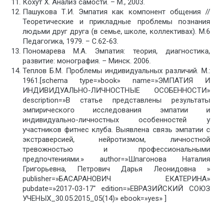
Кохут Х. Анализ самости. – М., 2003.
Пашукова Т.И. Эмпатия как компонент общения //
Теоретические и прикладные проблемы познания
людьми друг друга (в семье, школе, коллективах). М.6
Педагогика, 1979. – С.62-63.
Пономарева М.А. Эмпатия: теория, диагностика,
развитие: монография. – Минск. 2006.
Теплов Б.М. Проблемы индивидуальных различий. М.:
1961.[schema type=»book» name=»ЭМПАТИЯ И
ИНДИВИДУАЛЬНО-ЛИЧНОСТНЫЕ ОСОБЕННОСТИ»
description=»В статье представлены результаты
эмпирического исследования эмпатии и
индивидуально-личностных особенностей у
участников фитнес клуба. Выявлена связь эмпатии с
экстраверсией, нейротизмом, личностной
тревожностью и профессиональными
предпочтениями.» author=»Шпагонова Наталия
Григорьевна, Петрович Дарья Леонидовна »
publisher=»БАСАРАНОВИЧ ЕКАТЕРИНА»
pubdate=»2017-03-17″ edition=»ЕВРАЗИЙСКИЙ СОЮЗ
УЧЕНЫХ_30.05.2015_05(14)» ebook=»yes» ]