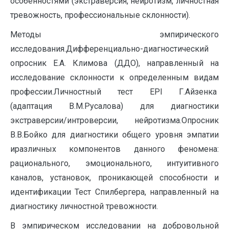
особенностями (экстраверсия, нейротизм, личностная
тревожность, профессиональные склонности).
Методы эмпирического
исследования.Дифференциально-диагностический
опросник Е.А. Климова (ДДО), направленный на
исследование склонности к определенным видам
профессии.Личностный тест EPI Г.Айзенка
(адаптация В.М.Русалова) для диагностики
экстраверсии/интроверсии, нейротизма.Опросник
В.В.Бойко для диагностики общего уровня эмпатии
иразличных компонентов данного феномена:
рационального, эмоционального, интуитивного
каналов, установок, проникающей способности и
идентификации Тест Спилбергера, направленный на
диагностику личностной тревожности.
В эмпирическом исследовании на добровольной