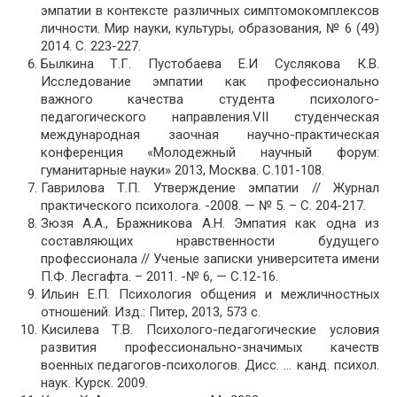
эмпатии в контексте различных симптомокомплексов
личности. Мир науки, культуры, образования, № 6 (49)
2014. С. 223-227.
Былкина Т.Г. Пустобаева Е.И Суслякова К.В.
Исследование эмпатии как профессионально
важного качества студента психолого-
педагогического направления.VII студенческая
международная заочная научно-практическая
конференция «Молодежный научный форум:
гуманитарные науки» 2013, Москва. С.101-108.
Гаврилова Т.П. Утверждение эмпатии // Журнал
практического психолога. -2008. — № 5. – С. 204-217.
Зюзя А.А., Бражникова А.Н. Эмпатия как одна из
составляющих нравственности будущего
профессионала // Ученые записки университета имени
П.Ф. Лесгафта. – 2011. -№ 6, — С.12-16.
Ильин Е.П. Психология общения и межличностных
отношений. Изд.: Питер, 2013, 573 с.
Кисилева Т.В. Психолого-педагогические условия
развития профессионально-значимых качеств
военных педагогов-психологов. Дисс. … канд. психол.
наук. Курск. 2009.