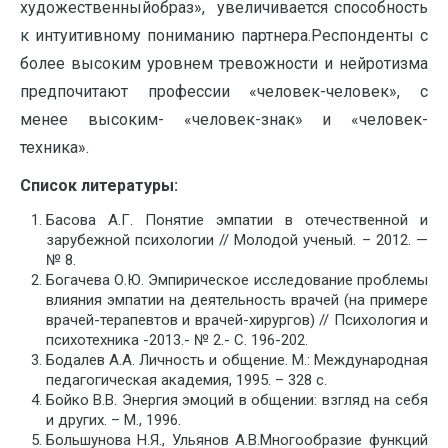
художественныйобраз», увеличивается способность
к интуитивному пониманию партнера.Респонденты с
более высоким уровнем тревожности и нейротизма
предпочитают профессии «человек-человек», с
менее высоким- «человек-знак» и «человек-
техника».
Список литературы:
Басова А.Г. Понятие эмпатии в отечественной и
зарубежной психологии // Молодой ученый. – 2012. —
№ 8.
Богачева О.Ю. Эмпирическое исследование проблемы
влияния эмпатии на деятельность врачей (на примере
врачей-терапевтов и врачей-хирургов) // Психология и
психотехника -2013.- № 2.- С. 196-202.
Бодалев А.А. Личность и общение. М.: Международная
педагогическая академия, 1995. – 328 с.
Бойко В.В. Энергия эмоций в общении: взгляд на себя
и других. – М., 1996.
Большунова Н.Я., Ульянов А.В.Многообразие функций