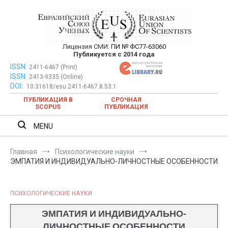
Перейти
к
содержимому
Лицензия СМИ:
ПИ № ФС77-63060
Евразийский Союз Ученых —
Публикуется с 2014 года
публикация научных статей в
ISSN:
Евразийский Союз Ученых — публикация научных статей в
2411-6467 (Print)
ISSN:
2413-9335 (Online)
ежемесячном научном журнале
ежемесячном научном журнале
DOI:
10.31618/esu.2411-6467.8.53.1
ПУБЛИКАЦИЯ В
СРОЧНАЯ
SCOPUS
ПУБЛИКАЦИЯ
MENU
Главная
Психологические науки
ЭМПАТИЯ И ИНДИВИДУАЛЬНО-ЛИЧНОСТНЫЕ ОСОБЕННОСТИ
ПСИХОЛОГИЧЕСКИЕ НАУКИ
ЭМПАТИЯ И ИНДИВИДУАЛЬНО-
ЛИЧНОСТНЫЕ ОСОБЕННОСТИ