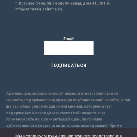
г. Красное Село, ул. Геологическая, дом 44, ЛИТ А.
info@euroasia-science.ru
Email*
Администрация сайта не несет никакой ответственности за
точность содержания информации опубликованной на сайте, а так
же за любые рекомендации или мнения, которые могут
содержаться в исследовательских публикациях, и за
применимость её к конкретным лицам, по причине
субъективности результатов авторских исследований. Кроме
того, поскольку интернет не обеспечивает в полной мере
Мы используем куки для наилучшего представления