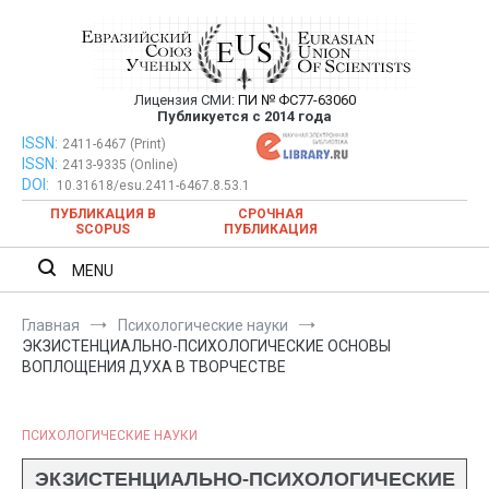
Перейти
к
содержимому
Лицензия СМИ:
ПИ № ФС77-63060
Евразийский Союз Ученых —
Публикуется с 2014 года
публикация научных статей в
ISSN:
Евразийский Союз Ученых — публикация научных статей в
2411-6467 (Print)
ISSN:
2413-9335 (Online)
ежемесячном научном журнале
ежемесячном научном журнале
DOI:
10.31618/esu.2411-6467.8.53.1
ПУБЛИКАЦИЯ В
СРОЧНАЯ
SCOPUS
ПУБЛИКАЦИЯ
MENU
Главная
Психологические науки
ЭКЗИСТЕНЦИАЛЬНО-ПСИХОЛОГИЧЕСКИЕ ОСНОВЫ
ВОПЛОЩЕНИЯ ДУХА В ТВОРЧЕСТВЕ
ПСИХОЛОГИЧЕСКИЕ НАУКИ
ЭКЗИСТЕНЦИАЛЬНО-ПСИХОЛОГИЧЕСКИЕ