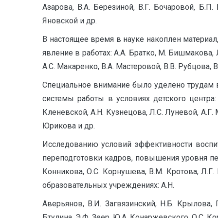
Азарова, В.А. Березиной, В.Г. Бочаровой, Б.П.
Яновской и др.
В настоящее время в науке накоплен материал
явление в работах: А.А. Братко, М. Бишмакова, Л
А.С. Макаренко, В.А. Мастеровой, В.В. Рубцова, 
Специальное внимание было уделено трудам в
системы работы в условиях детского центра: В.
Кленевской, А.Н. Кузнецова, Л.С. Луневой, А.Г. 
Юрикова и др.
Исследованию условий эффективности воспит
переподготовки кадров, повышения уровня педаг
Конникова, О.С. Корнушева, В.М. Кротова, Л.Г
образовательных учреждениях: А.Н.
Аверьянов, В.И. Загвязинский, Н.Б. Крылова, 
Бтулина, Э.Ф. Зеер, Ю.А. Конаржевского, О.С. Кор