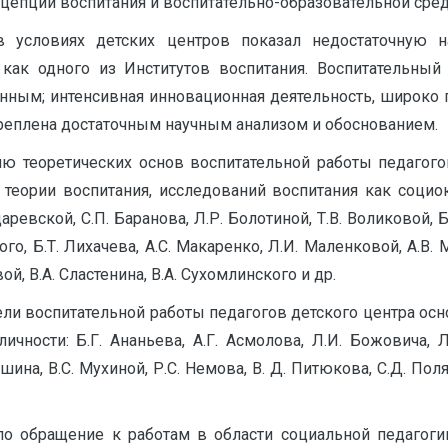
цепций воспитания и воспитательно-образовательной сре
в условиях детских центров показал недостаточную н
как одного из Институтов воспитания. Воспитательны
нным; интенсивная инновационная деятельность, широко 
креплена достаточным научным анализом и обоснованием.
ию теоретических основ воспитательной работы педагого
теории воспитания, исследований воспитания как социо
даревской, С.П. Баранова, Л.Р. Болотиной, Т.В. Воликовой, 
ого, Б.Т. Лихачева, А.С. Макаренко, Л.И. Маленковой, А.В.
й, В.А. Сластенина, В.А. Сухомлинского и др.
ли воспитательной работы педагогов детского центра ос
чности: Б.Г. Ананьева, А.Г. Асмолова, Л.И. Божовича, Л.С
ишина, В.С. Мухиной, Р.С. Немова, В. Д. Питюкова, С.Д. Пол
 обращение к работам в области социальной педагогики