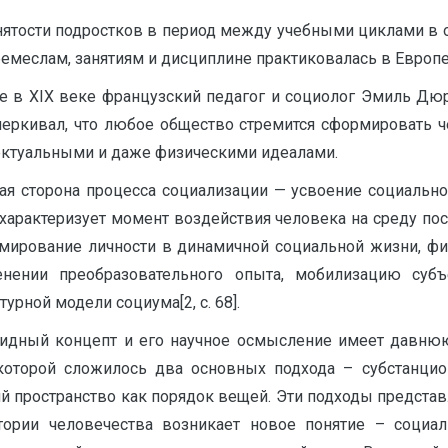
нятости подростков в период между учебными циклами в
меслам, занятиям и дисциплине практиковалась в Европе 
ще в XIX веке французский педагог и социолог Эмиль Дю
черкивал, что любое общество стремится сформировать 
ктуальными и даже физическими идеалами.
я сторона процесса социализации — усвоение социальног
а характеризует момент воздействия человека на среду по
ирование личности в динамичной социальной жизни, фикс
нении преобразовательного опыта, мобилизацию субъ
урной модели социума[2, с. 68].
видный концепт и его научное осмысление имеет давню
которой сложилось два основных подхода – субстанци
й пространство как порядок вещей. Эти подходы представ
ории человечества возникает новое понятие – социал