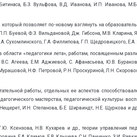
 Битинаса, Б.З. Вульфова, В.Д. Иванова, И.П. Иванова, М.Б
, который позволяет по-новому взглянуть на образовател
.П. Буевой, Ф.З. Вильдановой, Дж. Гибсона, М.В. Кларина, Я
В.А. Сухомлинского, Г.А. Филлипова, Г.П. Щедровицкого, Е.А. 
 области «педагогики лета», работам, посвященным раз
С. Агеева, Е.М. Аджиевой, С. Афанасьева, Ю.В. Буракова,
Мурашовой, Н.Ф. Петровой, Р.Н. Проскуриной, Л.Н. Скоровой, 
ательной работы, отдельных ее аспектов способствовало
огического мастерства, педагогической культуры воспитат
. Нещерет, И.Н. Степанова, Б.Е. Ширвиндт, Н.Е. Щуркова и
Г.Ю. Ксензова, Н.В. Кухарев и др., теории управления п
овина, Е.А. Климов, Е.В. Клычева, С.Н. Панченко, З.И. Равки