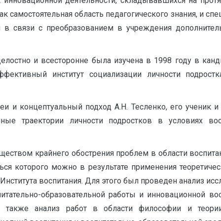
 инновационной деятельности, складывавшихся на протяж
как самостоятельная область педагогического знания, и с
н в связи с преобразованием в учреждения дополните
лостно и всесторонне была изучена в 1998 году в канди
эффективный институт социализации личности подрост
 и концептуальный подход А.Н. Тесленко, его ученик и
нные траектории личности подростков в условиях вос
бществом крайнего обострения проблем в области воспит
ься которого можно в результате применения теоретиче
Института воспитания. Для этого был проведен анализ исс
итательно-образовательной работы и инновационной вос
 а также анализ работ в области философии и теории