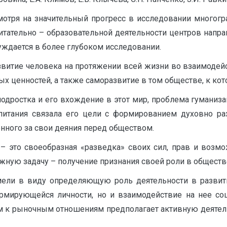
смотря на значительный прогресс в исследовании многогр
итательно – образовательной деятельности центров напр
ждается в более глубоком исследовании.
азвитие человека на протяжении всей жизни во взаимодей
х ценностей, а также саморазвитие в том обществе, к ко
одростка и его вхождение в этот мир, проблема гуманиза
спитания связала его цели с формированием духовно раз
енного за свои деяния перед обществом.
 – это своеобразная «разведка» своих сил, прав и возмо
ую задачу – получение признания своей роли в обществе [
мели в виду определяющую роль деятельности в развити
ормирующейся личности, но и взаимодействие на нее соц
м к рыночным отношениям предполагает активную деятел