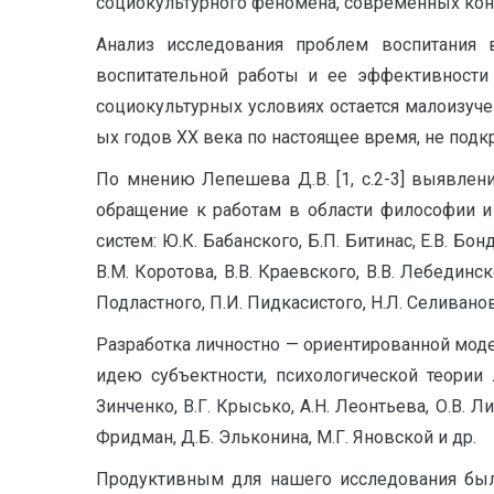
социокультурного феномена, современных кон
Анализ исследования проблем воспитания 
воспитательной работы и ее эффективности 
социокультурных условиях остается малоизуче
ых годов XX века по настоящее время, не под
По мнению Лепешева Д.В. [1, с.2-3] выявлен
обращение к работам в области философии и 
систем: Ю.К. Бабанского, Б.П. Битинас, Е.В. Бон
В.М. Коротова, В.В. Краевского, В.В. Лебединск
Подластного, П.И. Пидкасистого, Н.Л. Селиваново
Разработка личностно — ориентированной моде
идею субъектности, психологической теории ли
Зинченко, В.Г. Крысько, А.Н. Леонтьева, О.В. Л
Фридман, Д.Б. Эльконина, М.Г. Яновской и др.
Продуктивным для нашего исследования было