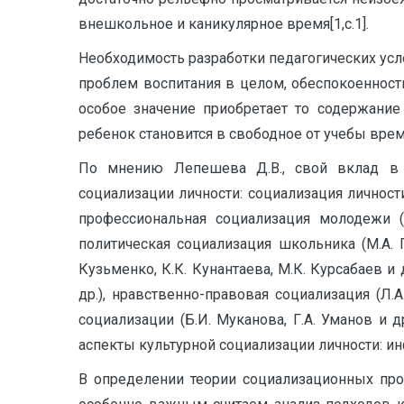
внешкольное и каникулярное время[1,c.1].
Необходимость разработки педагогических усл
проблем воспитания в целом, обеспокоенност
особое значение приобретает то содержание 
ребенок становится в свободное от учебы врем
По мнению Лепешева Д.В., свой вклад в р
социализации личности: социализация личности 
профессиональная социализация молодежи (Б.
политическая социализация школьника (М.А. Г
Кузьменко, К.К. Кунантаева, М.К. Курсабаев и 
др.), нравственно-правовая социализация (Л.А
социализации (Б.И. Муканова, Г.А. Уманов и 
аспекты культурной социализации личности: инфор
В определении теории социализационных про