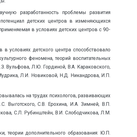
ды.
аучную разработанность проблемы развития
й потенциал детских центров в изменяющихся
применяемая в условиях детских центров с 90-
в в условиях детского центра способствовало
культурного феномена, теорий воспитательных
Б.З. Вульфова, Л.Ю. Гординой, В.А. Караковского,
 Мудрика, Л.И. Новиковой, Н.Д. Никандрова, И.П.
новывалась на трудах психологов, развивающих
. Выготского, С.В. Ерохина, И.А. Зимней, В.П.
якова, С.Л. Рубинштейн, В.И. Слободчикова, Л.М.
, теории дополнительного образования: Ю.П.