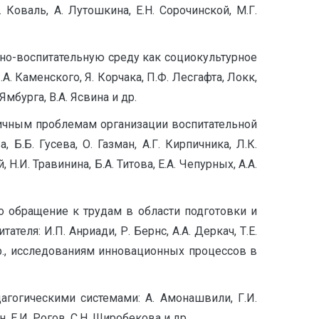
. Коваль, А. Лутошкина, Е.Н. Сорочинской, М.Г.
ьно-воспитательную среду как социокультурное
.А. Каменского, Я. Корчака, П.Ф. Лесгафта, Локк,
Ямбурга, В.А. Ясвина и др.
личным проблемам организации воспитательной
 Б.Б. Гусева, О. Газман, А.Г. Кирпичника, Л.К.
Н.И. Травинина, Б.А. Титова, Е.А. Чепурных, А.А.
 обращение к трудам в области подготовки и
еля: И.П. Анриади, Р. Бернс, А.А. Деркач, Т.Е.
 др., исследованиям инновационных процессов в
едагогическими системами: А. Амонашвили, Г.И.
н, Е.И. Рогов, С.Н. Широбекова и др.