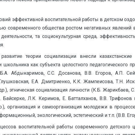
овий эффективной воспитательной работы в детском оздо
ью современного общества ростом негативных явлений в 
деятельности, та социокультурная среда, эффективност
я.
азвитие теории социализации внесли казахстанские
школьника как субъекта целостного педагогического проце
А. Абдыкаримов, С.С. Досанова, В.В. Егоров, А.П. Сей
лушковская, Е.А. Дмитриенко, К.К. Жампеисова, Т.Н. Иска
др.), этническая социализация личности (К.Б. Жарикбаев, С.
. Байсерке, Л.К. Керимов, Е. Батталханов, В.В. Трифоно
др.), организация и самоорганизация молодежи в процессе
мационный, экологический, эстетический и т.п. (В.В. Егоров
цессов воспитательной работы современного детского 