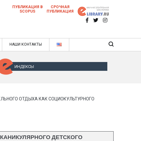
ПУБЛИКАЦИЯ В
СРОЧНАЯ
SCOPUS
ПУБЛИКАЦИЯ
 научных статей в ежемесячном научном
нале
ячном научном журнале
НАШИ КОНТАКТЫ
ИНДЕКСЫ
ЕЛЬНОГО ОТДЫХА КАК СОЦИОКУЛЬТУРНОГО
КАНИКУЛЯРНОГО ДЕТСКОГО