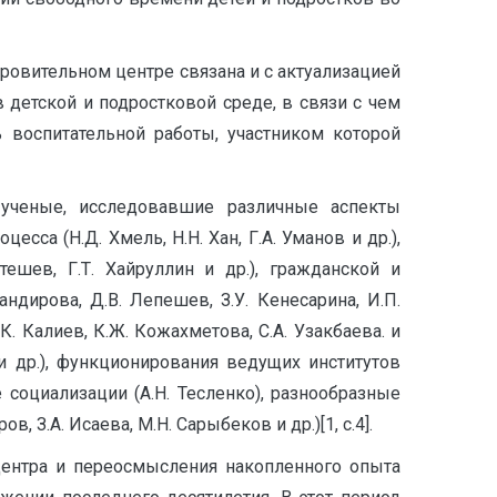
ровительном центре связана и с актуализацией
детской и подростковой среде, в связи с чем
ь воспитательной работы, участником которой
 ученые, исследовавшие различные аспекты
сса (Н.Д. Хмель, Н.Н. Хан, Г.А. Уманов и др.),
тешев, Г.Т. Хайруллин и др.), гражданской и
ндирова, Д.В. Лепешев, З.У. Кенесарина, И.П.
К. Калиев, К.Ж. Кожахметова, С.А. Узакбаева. и
в и др.), функционирования ведущих институтов
 социализации (А.Н. Тесленко), разнообразные
, З.А. Исаева, М.Н. Сарыбеков и др.)[1, с.4].
центра и переосмысления накопленного опыта