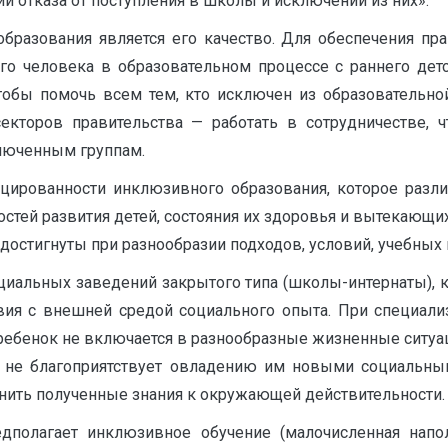
ии отказа от поступления в школы и исключении из них».
азования является его качество. Для обеспечения прав
го человека в образовательном процессе с раннего дет
тобы помочь всем тем, кто исключен из образовательно
 секторов правительства — работать в сотрудничестве, 
люченным группам.
ированности инклюзивного образования, которое разли
стей развития детей, состояния их здоровья и вытекающи
 достигнуты при разнообразии подходов, условий, учебных
циальных заведений закрытого типа (школы-интернаты), 
твия с внешней средой социального опыта. При специал
ребенок не включается в разнообразные жизненные ситуа
х не благоприятствует овладению им новыми социальны
енить полученные знания к окружающей действительности.
едполагает инклюзивное обучение (малочисленная напо