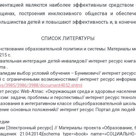
иентацией являются наиболее эффективным средством 
щинах, построения инклюзивного общества и обеспече
льшинства детей и повышают эффективность и, в конечно
СПИСОК ЛИТЕРАТУРЫ
ствования образовательной политики и системы: Материалы м
215 с.
ательная интеграция детей-инвалидов// интернет ресурс книг
упа
.
алидам выбор условий обучения – Бунимович// интернет ресур
й с ограниченными возможностями// интернет ресурс информац
nces/3985/3986/3988/document4052.shtml
нет ресурс Web-Атлас: «Окружающая среда и здоровье населен
сии: задачи, проблемы и перспективы// интернет ресурс техно
зования в интегративном классе общеобразовательной школы //
ение основных положений// интернет ресурс Портал для людей
едии
ии [Электронный ресурс] // Материалы проекта «Образование,
бращения: 21.04.2014)[schema type=»book» name=»СОЦИ