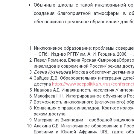
Обычные школы с такой инклюзивной ор
создания благоприятной атмосферы в об
обеспечивают реальное образование для бо
Инклюзивное образование: проблемы совершен
— СПб.: Изд-во РГПУ им. А. И. Герцена, 2008. — 
Павел Романов, Елена Ярская-СмирноваОбразов
инвалидов в современной России/ режим дост
Елена Кузнецова
Москва обеспечит детям-инв
Зайцев Д.В. Образовательная интеграция дете
доступа
https://www.socpolitika.ru/rus/confere
Иванова А.Е. Инвалидность населения // интер
Малофеев Н.Н. Интегрированное обучение в Рос
Возможность инклюзивного (включённого) обра
Конвенция о правах инвалидов. Краткое излож
режим доступа
Материал из Википедии — свободной энциклоп
Алехина С.В. Инклюзивное образование в Росс
Бразилии и Южной Африки». URL: (дата о