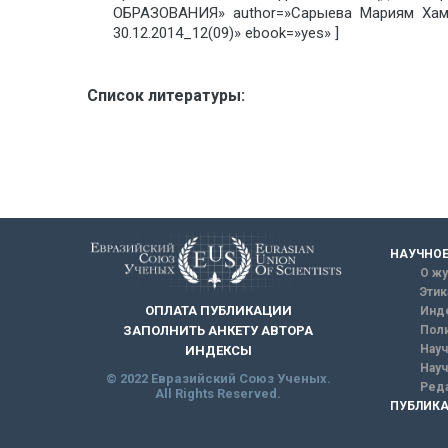
ОБРАЗОВАНИЯ» author=»Сарыева Мариям Хам
30.12.2014_12(09)» ebook=»yes» ]
Список литературы:
НАУЧНОЕ
О жу
Этик
ОПЛАТА ПУБЛИКАЦИИ
Инд
ЗАПОЛНИТЬ АНКЕТУ АВТОРА
Поли
Науч
ИНДЕКСЫ
Науч
© 2022 Евразийский Союз Ученых.
Реда
All Rights Reserved.
ПУБЛИКА