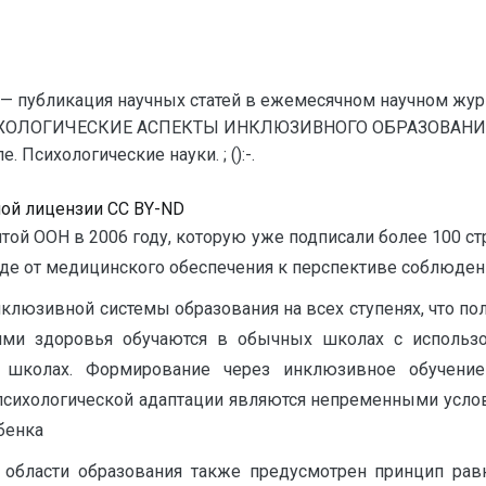
— публикация научных статей в ежемесячном научном жур
ОЛОГИЧЕСКИЕ АСПЕКТЫ ИНКЛЮЗИВНОГО ОБРАЗОВАНИЯ //
Психологические науки. ; ():-.
ной лицензии CC BY-ND
той ООН в 2006 году, которую уже подписали более 100 с
де от медицинского обеспечения к перспективе соблюдени
нклюзивной системы образования на всех ступенях, что пол
ями здоровья обучаются в обычных школах с использ
х школах. Формирование через инклюзивное обучение
психологической адаптации являются непременными усло
бенка
области образования также предусмотрен принцип рав