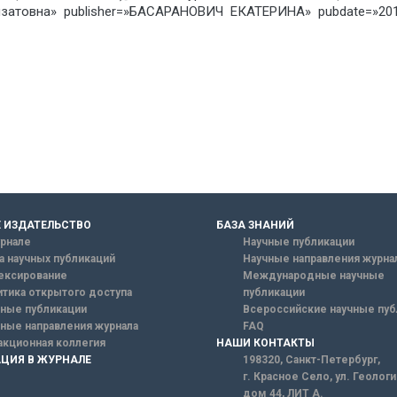
затовна» publisher=»БАСАРАНОВИЧ ЕКАТЕРИНА» pubdate=»20
 ИЗДАТЕЛЬСТВО
БАЗА ЗНАНИЙ
рнале
Научные публикации
а научных публикаций
Научные направления журна
ексирование
Международные научные
тика открытого доступа
публикации
ные публикации
Всероссийские научные пуб
ные направления журнала
FAQ
кционная коллегия
НАШИ КОНТАКТЫ
ЦИЯ В ЖУРНАЛЕ
198320, Санкт-Петербург,
г. Красное Село, ул. Геолог
дом 44, ЛИТ А.