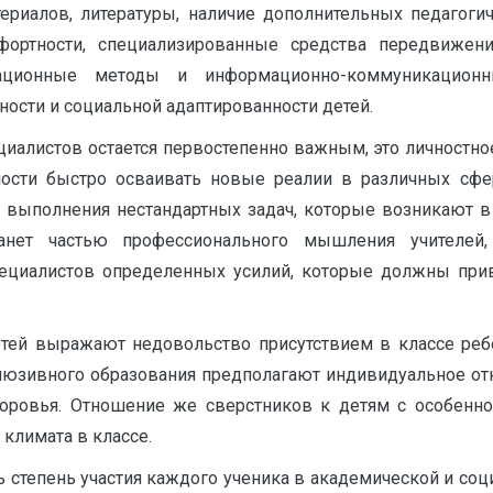
териалов, литературы, наличие дополнительных педагоги
фортности, специализированные средства передвижен
ационные методы и информационно-коммуникационны
ости и социальной адаптированности детей.
иалистов остается первостепенно важным, это личностное
ности быстро осваивать новые реалии в различных сфе
выполнения нестандартных задач, которые возникают в у
танет частью профессионального мышления учителей
специалистов определенных усилий, которые должны при
тей выражают недовольство присутствием в классе ребе
люзивного образования предполагают индивидуальное отно
ровья. Отношение же сверстников к детям с особеннос
климата в классе.
степень участия каждого ученика в академической и соц